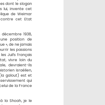
es dont le slogan
 lui, invente cet
blique de Weimar
r contre cet Etat
en décembre 1938,
 une position de
e », de ne jamais
ourrir les passions
es Juifs français
tat, vivre loin du
le, devraient-ils
storien israélien,
 (la galout) est et
sservissement qui
celui de la France
 la Shoah, je le