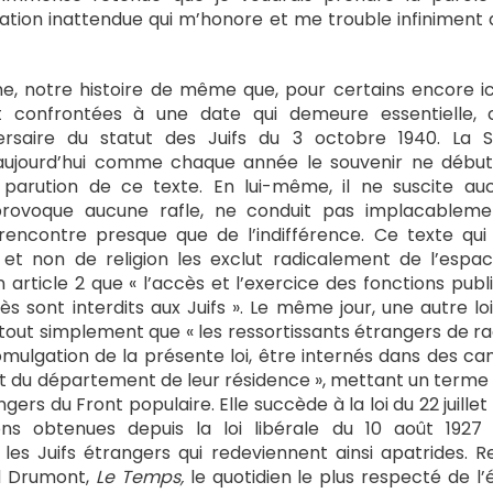
itation inattendue qui m’honore et me trouble infiniment
, notre histoire de même que, pour certains encore ic
 confrontées à une date qui demeure essentielle, 
ersaire du statut des Juifs du 3 octobre 1940. La
jourd’hui comme chaque année le souvenir ne débute
 parution de ce texte. En lui-même, il ne suscite auc
provoque aucune rafle, ne conduit pas implacableme
rencontre presque que de l’indifférence. Ce texte qui d
t non de religion les exclut radicalement de l’espace
 article 2 que « l’accès et l’exercice des fonctions pub
 sont interdits aux Juifs ». Le même jour, une autre loi
out simplement que « les ressortissants étrangers de rac
omulgation de la présente loi, être internés dans des c
t du département de leur résidence », mettant un terme à
ers du Front populaire. Elle succède à la loi du 22 juillet
ions obtenues depuis la loi libérale du 10 août 1927 
 les Juifs étrangers qui redeviennent ainsi apatrides. R
d Drumont,
Le Temps,
le quotidien le plus respecté de l