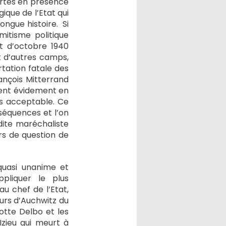
ertes en présence
que de l’Etat qui
ongue histoire.
Si
mitisme politique
ut d’octobre 1940
t d’autres camps,
rtation fatale des
ançois Mitterrand
aient évidement en
us acceptable. Ce
séquences et l’on
dite maréchaliste
rs de question de
quasi unanime et
pliquer le plus
u chef de l’Etat,
ours d’Auchwitz du
otte Delbo et les
Izieu qui meurt à