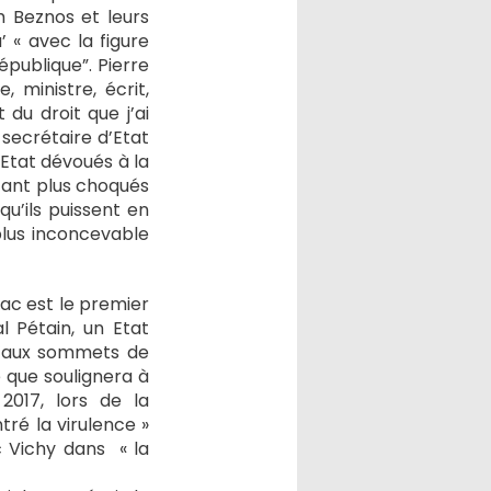
 Beznos et leurs
 « avec la figure
épublique”. Pierre
 ministre, écrit,
 du droit que j’ai
-secrétaire d’Etat
’Etat dévoués à la
tant plus choqués
qu’ils puissent en
plus inconcevable
irac est le premier
l Pétain, un Etat
qu’aux sommets de
e que soulignera à
2017, lors de la
ré la virulence »
c Vichy dans « la