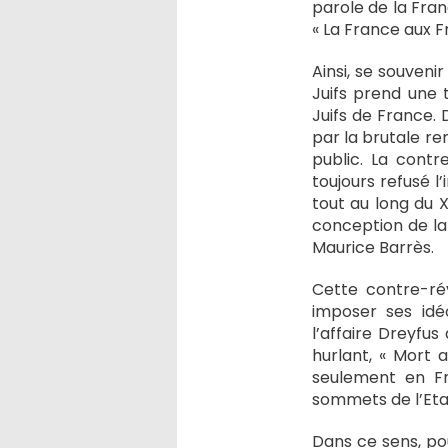
parole de la Fran
« La France aux Fr
Ainsi, se souveni
Juifs prend une t
Juifs de France. 
par la brutale re
public. La contr
toujours refusé l
tout au long du X
conception de la
Maurice Barrès.
Cette contre-rév
imposer ses idé
l’affaire Dreyfus
hurlant, « Mort a
seulement en F
sommets de l’Etat
Dans ce sens, pou