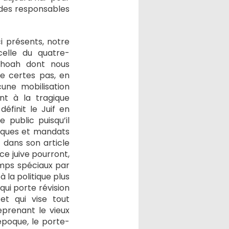
 des responsables
i présents, notre
celle du quatre-
 Shoah dont nous
 certes pas, en
une mobilisation
nt à la tragique
éfinit le Juif en
 public puisqu’il
liques et mandats
 dans son article
e juive pourront,
amps spéciaux par
 la politique plus
 qui porte révision
et qui vise tout
eprenant le vieux
’époque
,
le porte-