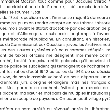
 Emmanuel Macron, tout comme pour Jacques Chirac, Vi
 l’administration de la France »,
désormais dominée 
lles se soumet l’Etat.
ers de l’Etat républicain dont l’immense majorité demeur
comme j’ai pu m’en rendre compte en me faisant l’histo
ques mois avant le Statut d’octobre par déclaration de 
gne et d’Allemagne, je suis exclu longtemps à l’avan
a méritocratie républicaine. En consultant, en historie
es du Commissariat aux Questions juives, les Archives na
cales des Hautes Pyrénées où nous sommes réfugiés, ma
tant de textes officiels me désignent moi-même comm
rché, tantôt français, tantôt polonais, qu’il convient d
rts de police se succèdent qui témoignent de l’acharneme
nt les rafles d’août 1942 ou celles de 1943, de sa décis
Noe, de son inlassable volonté de nous déporter. On ne
’enfants juifs d’origine étrangère mais nés français
s. Mes parents se cachent, évitent par miracle de 
us placent, ma sœur et moi dans de multiples institutions
fier à un couple de paysans d’Omex, un petit village pyr
réfets ne sera arrêté ou révoqué après la Libération