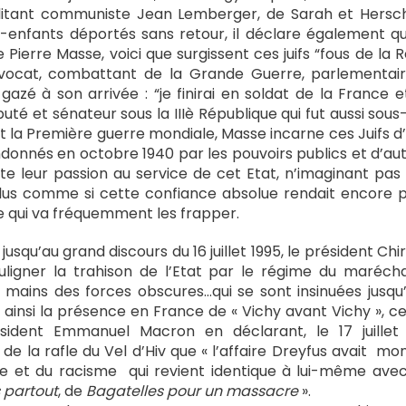
ilitant communiste Jean Lemberger, de Sarah et Hersch
s-enfants déportés sans retour, il déclare également qu’
ierre Masse, voici que surgissent ces juifs “fous de la R
avocat, combattant de la Grande Guerre, parlementaire,
azé à son arrivée : “je finirai en soldat de la France et
puté et sénateur sous la IIIè République qui fut aussi sous
t la Première guerre mondiale, Masse incarne ces Juifs d
donnés en octobre 1940 par les pouvoirs publics et d’au
ute leur passion au service de cet Etat, n’imaginant pas 
lus comme si cette confiance absolue rendait encore 
e qui va fréquemment les frapper.
t jusqu’au grand discours du 16 juillet 1995, le président Ch
uligner la trahison de l’Etat par le régime du marécha
« mains des forces obscures…qui se sont insinuées jus
t ainsi la présence en France de « Vichy avant Vichy », c
sident Emmanuel Macron en déclarant, le 17 juillet 
la rafle du Vel d’Hiv que « l’affaire Dreyfus avait
mont
me et du racisme qui revient identique à lui-même ave
s partout
, de
Bagatelles pour un massacre
».