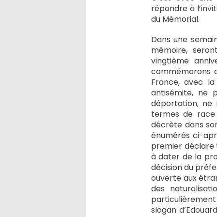
répondre à l’inv
du Mémorial.
Dans une semaine
mémoire, seront
vingtième anniv
commémorons au
France, avec la
antisémite, ne 
déportation, ne 
termes de race e
décrète dans son
énumérés ci-après
premier déclare t
à dater de la pr
décision du préfe
ouverte aux étrang
des naturalisat
particulièrement
slogan d’Edouar