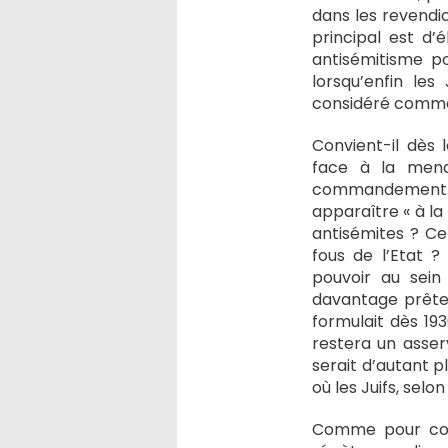
dans les revendi
principal est d’
antisémitisme p
lorsqu’enfin les
considéré comme e
Convient-il dès 
face à la menac
commandement et d
apparaître « à la 
antisémites ? Ce
fous de l’Etat ? 
pouvoir au sein 
davantage prêter 
formulait dès 1936
restera un asserv
serait d’autant p
où les Juifs, selo
Comme pour conf