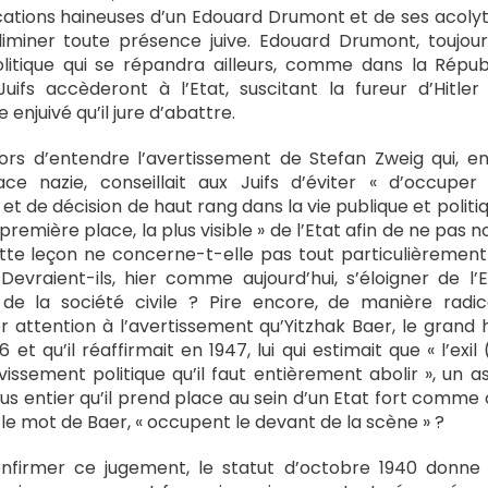
cations haineuses d’un Edouard Drumont et de ses acolyt
éliminer toute présence juive. Edouard Drumont, toujours
olitique qui se répandra ailleurs, comme dans la Répu
 Juifs accèderont à l’Etat, suscitant la fureur d’Hitle
njuivé qu’il jure d’abattre.
lors d’entendre l’avertissement de Stefan Zweig qui, 
e nazie, conseillait aux Juifs d’éviter « d’occuper
e décision de haut rang dans la vie publique et politiqu
première place, la plus visible » de l’Etat afin de ne pas n
tte leçon ne concerne-t-elle pas tout particulièrement l
Devraient-ils, hier comme aujourd’hui, s’éloigner de l’E
de la société civile ? Pire encore, de manière radica
attention à l’avertissement qu’Yitzhak Baer, le grand hi
 et qu’il réaffirmait en 1947, lui qui estimait que « l’exil
issement politique qu’il faut entièrement abolir », un a
lus entier qu’il prend place au sein d’un Etat fort comme 
n le mot de Baer, « occupent le devant de la scène » ?
irmer ce jugement, le statut d’octobre 1940 donne à