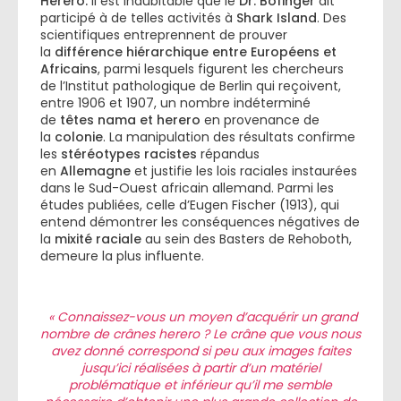
Herero.
Il est indubitable que le
Dr. Bofinger
ait
participé à de telles activités à
Shark Island
. Des
scientifiques entreprennent de prouver
la
différence hiérarchique entre Européens et
Africains
, parmi lesquels figurent les chercheurs
de l’Institut pathologique de Berlin qui reçoivent,
entre 1906 et 1907, un nombre indéterminé
de
têtes nama et herero
en provenance de
la
colonie
. La manipulation des résultats confirme
les
stéréotypes racistes
répandus
en
Allemagne
et justifie les lois raciales instaurées
dans le Sud-Ouest africain allemand. Parmi les
études publiées, celle d’Eugen Fischer (1913), qui
entend démontrer les conséquences négatives de
la
mixité raciale
au sein des Basters de Rehoboth,
demeure la plus influente.
« Connaissez-vous un moyen d’acquérir un grand
nombre de crânes herero ? Le crâne que vous nous
avez donné correspond si peu aux images faites
jusqu’ici réalisées à partir d’un matériel
problématique et inférieur qu’il me semble