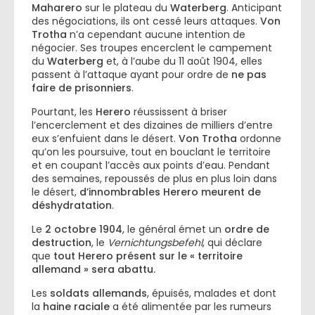
Maharero
sur le plateau du
Waterberg
. Anticipant
des négociations, ils ont cessé leurs attaques.
Von
Trotha
n’a cependant aucune intention de
négocier. Ses troupes encerclent le campement
du
Waterberg
et, à l’aube du 11 août 1904, elles
passent à l’attaque ayant pour ordre de
ne pas
faire de prisonniers
.
Pourtant, les
Herero
réussissent à briser
l’encerclement et des dizaines de milliers d’entre
eux s’enfuient dans le désert.
Von Trotha
ordonne
qu’on les poursuive, tout en bouclant le territoire
et en coupant l’accès aux points d’eau. Pendant
des semaines, repoussés de plus en plus loin dans
le désert,
d’innombrables Herero meurent de
déshydratation
.
Le
2 octobre 1904
, le général émet un
ordre de
destruction
, le
Vernichtungsbefehl
, qui déclare
que
tout Herero présent sur le « territoire
allemand » sera abattu.
Les
soldats allemands
, épuisés, malades et dont
la
haine raciale
a été alimentée par les rumeurs