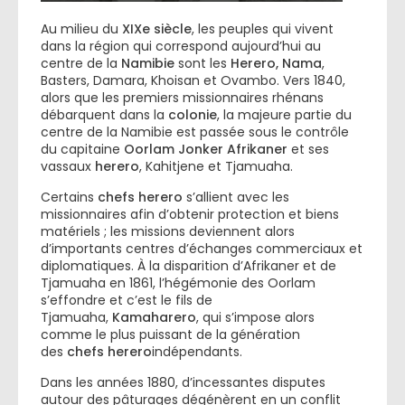
Au milieu du
XIXe siècle
, les peuples qui vivent
dans la région qui correspond aujourd’hui au
centre de la
Namibie
sont les
Herero, Nama
,
Basters, Damara, Khoisan et Ovambo. Vers 1840,
alors que les premiers missionnaires rhénans
débarquent dans la
colonie
, la majeure partie du
centre de la Namibie est passée sous le contrôle
du capitaine
Oorlam Jonker Afrikaner
et ses
vassaux
herero
, Kahitjene et Tjamuaha.
Certains
chefs herero
s’allient avec les
missionnaires afin d’obtenir protection et biens
matériels ; les missions deviennent alors
d’importants centres d’échanges commerciaux et
diplomatiques. À la disparition d’Afrikaner et de
Tjamuaha en 1861, l’hégémonie des Oorlam
s’effondre et c’est le fils de
Tjamuaha,
Kamaharero
, qui s’impose alors
comme le plus puissant de la génération
des
chefs herero
indépendants.
Dans les années 1880, d’incessantes disputes
autour des pâturages dégénèrent en un conflit