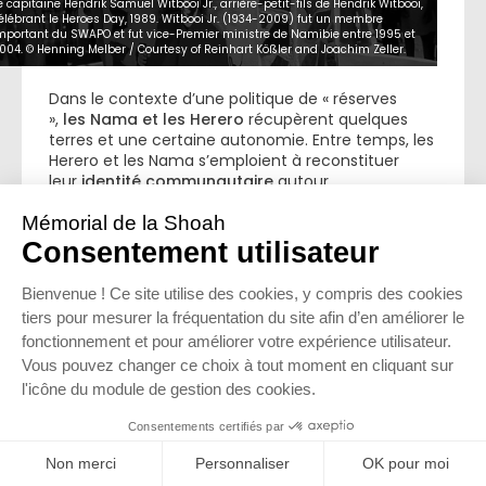
e capitaine Hendrik Samuel Witbooi Jr., arrière-petit-fils de Hendrik Witbooi,
élébrant le Heroes Day, 1989. Witbooi Jr. (1934-2009) fut un membre
mportant du SWAPO et fut vice-Premier ministre de Namibie entre 1995 et
004. © Henning Melber / Courtesy of Reinhart Kößler and Joachim Zeller.
Dans le contexte d’une politique de « réserves
»,
les Nama et les Herero
récupèrent quelques
terres et une certaine autonomie. Entre temps, les
Herero et les Nama s’emploient à reconstituer
leur
identité communautaire
autour
d’événements commémoratifs. Les
funérailles de
Samuel Maharero
, mort en exil et inhumé à
Okahandja le 26 août 1923, constituent un
événement spectaculaire. L’événement est depuis
lors commémoré chaque année sous le nom
de
la journée du Drapeau rouge ou journée des
Herero.
Du côté des
Nama
, l’inauguration dans les
années trente de la
pierre commémorative
dédiée à Hendrik Witbooi
marque la première
Journée des Witbooi, une commémoration
annuelle rythmée de reconstitutions de batailles
et de discours politiques.
En 1960, le mouvement de libération nationale du