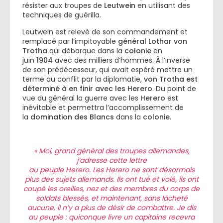
résister aux troupes de
Leutwein
en utilisant des
techniques de guérilla.
Leutwein est relevé de son commandement et
remplacé par l’impitoyable
général Lothar von
Trotha
qui débarque dans la
colonie
en
juin
1904
avec des milliers d’hommes. À l’inverse
de son prédécesseur, qui avait espéré mettre un
terme au conflit par la diplomatie,
von Trotha est
déterminé à en finir avec les Herero
. Du point de
vue du général la guerre avec les
Herero
est
inévitable et permettra l’accomplissement de
la
domination des Blancs
dans la
colonie
.
« Moi, grand général des troupes allemandes,
j’adresse cette lettre
au peuple Herero. Les Herero ne sont désormais
plus des sujets allemands. Ils ont tué et volé, ils ont
coupé les oreilles, nez et des membres du corps de
soldats blessés, et maintenant, sans lâcheté
aucune, il n’y a plus de désir de combattre. Je dis
au peuple : quiconque livre un capitaine recevra