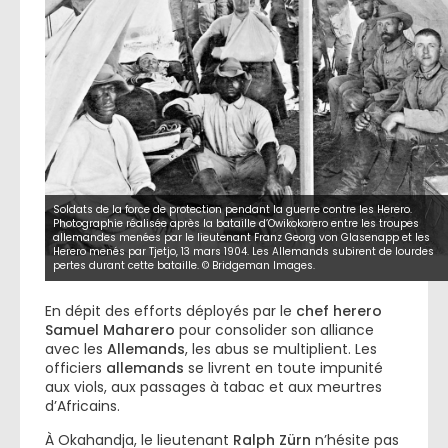
Soldats de la force de protection pendant la guerre contre les Herero.
Photographie réalisée après la bataille d’Owikokorero entre les troupes
allemandes menées par le lieutenant Franz Georg von Glasenapp et les
Herero menés par Tjetjo, 13 mars 1904. Les Allemands subirent de lourdes
pertes durant cette bataille. © Bridgeman Images.
En dépit des efforts déployés par le
chef herero
Samuel Maharero
pour consolider son alliance
avec les
Allemands
, les abus se multiplient. Les
officiers
allemands
se livrent en toute impunité
aux viols, aux passages à tabac et aux meurtres
d’Africains.
À Okahandja, le lieutenant
Ralph Zürn
n’hésite pas