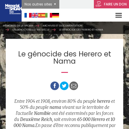
Nos autres sites
FAIRE UN DON
MÉMORIAL DE LA SHOAH
ARCHIVES ET DOCUMENTATION
LES GÉNOCIDES DU XXE SIÈCLE
LE GÉNOCIDE DES HERERO ET NAMA
Le génocide des Herero et
Nama
Entre 1904 et 1908, environ 80% du peuple
herero
et
50% du peuple
nama
vivant sur le territoire de
l’actuelle
Namibie
ont été exterminés par les forces
du
Deuxième Reich
, soit environ
65 000 Herero et 10
000 Nama.
En passe d’être reconnu publiquement par