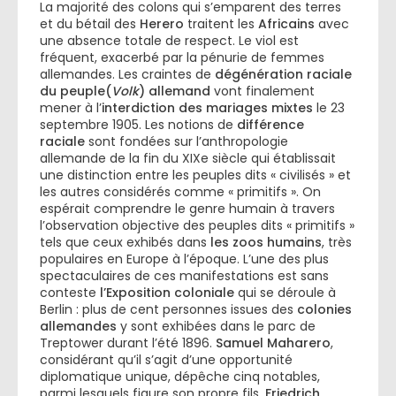
La majorité des colons qui s’emparent des terres
et du bétail des
Herero
traitent les
Africains
avec
une absence totale de respect. Le viol est
fréquent, exacerbé par la pénurie de femmes
allemandes. Les craintes de
dégénération raciale
du peuple(
Volk
) allemand
vont finalement
mener à l’
interdiction des mariages mixtes
le 23
septembre 1905. Les notions de
différence
raciale
sont fondées sur l’anthropologie
allemande de la fin du XIXe siècle qui établissait
une distinction entre les peuples dits « civilisés » et
les autres considérés comme « primitifs ». On
espérait comprendre le genre humain à travers
l’observation objective des peuples dits « primitifs »
tels que ceux exhibés dans
les zoos humains
, très
populaires en Europe à l’époque. L’une des plus
spectaculaires de ces manifestations est sans
conteste
l’Exposition coloniale
qui se déroule à
Berlin : plus de cent personnes issues des
colonies
allemandes
y sont exhibées dans le parc de
Treptower durant l’été 1896.
Samuel Maharero
,
considérant qu’il s’agit d’une opportunité
diplomatique unique, dépêche cinq notables,
parmi lesquels figure son propre fils,
Friedrich