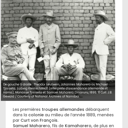
De gauche à droite : Theodor Leutwein, Johannes Maharero ou Michael
Tjisiseta, Ludwig Kleinschmidt (interprète d’ascendance allemande et
nama), Manasse Tjisiseta et Samuel Maharero. Omaruru, 1895. © Coll. J.B.
Gewald / Courtesy of National Archives of Namibia.
Les premières
troupes allemandes
débarquent
dans la
colonie
au milieu de l’année 1889, menées
par
Curt von François.
Samuel Maharero
, fils de
Kamaharero,
de plus en