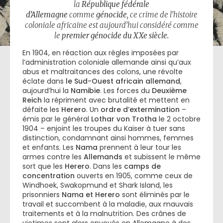
la
République fédérale
d’Allemagne
comme
génocide
, ce crime de l’histoire
coloniale africaine est aujourd’hui considéré comme
le
premier génocide du XXe siècle.
En 1904, en réaction aux règles imposées par
l’administration coloniale allemande ainsi qu’aux
abus et maltraitances des colons, une révolte
éclate dans
le Sud-Ouest africain allemand
,
aujourd’hui la
Namibie
. Les forces du
Deuxième
Reich
la répriment avec brutalité et mettent en
défaite les
Herero
. Un
ordre d’extermination
–
émis par le général
Lothar von Trotha
le 2 octobre
1904 – enjoint les troupes du Kaiser à tuer sans
distinction, condamnant ainsi hommes, femmes
et enfants. Les
Nama
prennent à leur tour les
armes contre les
Allemands
et subissent le même
sort que les
Herero
. Dans les
camps de
concentration
ouverts en 1905, comme ceux de
Windhoek, Swakopmund et Shark Island, les
prisonniers
Nama et Herero
sont éliminés par le
travail et succombent à la maladie, aux mauvais
traitements et à la malnutrition. Des crânes de