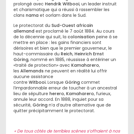
prolongé avec
Hendrik Witbooi
, un leader instruit
et charismatique qui a réussi à rassembler les
clans
nama
et oorlam dans le Sud.
Le protectorat du
Sud-Ouest africain
allemand
est proclamé le 7 août 1884. Au cours
de la décennie qui suit, la
colonisation
peine à se
mettre en place : les gains financiers sont
dérisoires et bien que le premier gouverneur, le
haut-commissaire du
Reich
,
Heinrich Ernst
Göring
, nommé en 1885, réussisse à entériner un
«traité de protection» avec
Kamaharero
,
les
Allemands
ne peuvent en réalité lui offrir
aucune assistance
contre
Witbooi.
Lorsque
Göring
commet
l’impardonnable erreur de toucher à un ancestral
lieu de sépulture
herero
,
Kamaharero
, furieux,
annule leur accord. En 1888, inquiet pour sa
sécurité,
Göring
n’a d’autre alternative que de
quitter précipitamment le protectorat.
« De tous côtés de terribles scènes s’offraient à nos