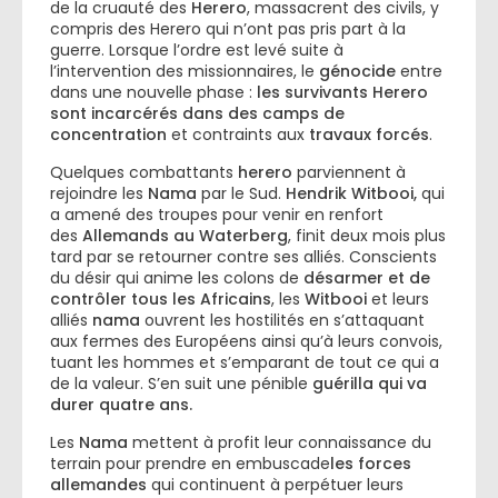
de la cruauté des
Herero
, massacrent des civils, y
compris des Herero qui n’ont pas pris part à la
guerre. Lorsque l’ordre est levé suite à
l’intervention des missionnaires, le
génocide
entre
dans une nouvelle phase :
les survivants Herero
sont incarcérés dans des camps de
concentration
et contraints aux
travaux forcés
.
Quelques combattants
herero
parviennent à
rejoindre les
Nama
par le Sud.
Hendrik Witbooi,
qui
a amené des troupes pour venir en renfort
des
Allemands au Waterberg
, finit deux mois plus
tard par se retourner contre ses alliés. Conscients
du désir qui anime les colons de
désarmer et de
contrôler tous les Africains
, les
Witbooi
et leurs
alliés
nama
ouvrent les hostilités en s’attaquant
aux fermes des Européens ainsi qu’à leurs convois,
tuant les hommes et s’emparant de tout ce qui a
de la valeur. S’en suit une pénible
guérilla
qui va
durer quatre ans.
Les
Nama
mettent à profit leur connaissance du
terrain pour prendre en embuscade
les forces
allemandes
qui continuent à perpétuer leurs