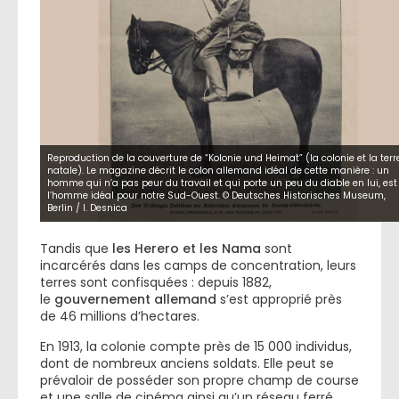
Reproduction de la couverture de “Kolonie und Heimat” (la colonie et la terr
natale). Le magazine décrit le colon allemand idéal de cette manière : un
homme qui n’a pas peur du travail et qui porte un peu du diable en lui, est
l’homme idéal pour notre Sud-Ouest. © Deutsches Historisches Museum,
Berlin / I. Desnica
Tandis que
les Herero et les Nama
sont
incarcérés dans les camps de concentration, leurs
terres sont confisquées : depuis 1882,
le
gouvernement allemand
s’est approprié près
de 46 millions d’hectares.
En 1913, la colonie compte près de 15 000 individus,
dont de nombreux anciens soldats. Elle peut se
prévaloir de posséder son propre champ de course
et une salle de cinéma ainsi qu’un réseau ferré