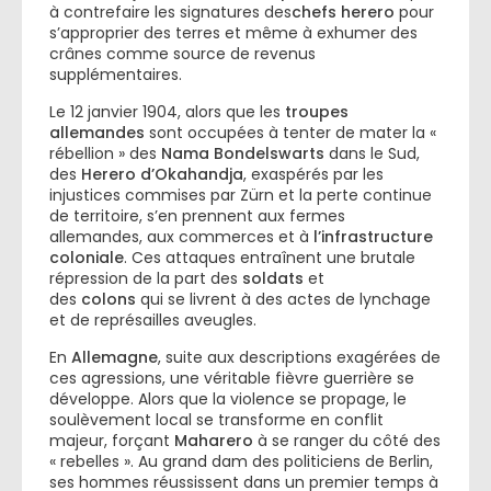
à contrefaire les signatures des
chefs herero
pour
s’approprier des terres et même à exhumer des
crânes comme source de revenus
supplémentaires.
Le 12 janvier 1904, alors que les
troupes
allemandes
sont occupées à tenter de mater la «
rébellion » des
Nama Bondelswarts
dans le Sud,
des
Herero d’Okahandja
, exaspérés par les
injustices commises par Zürn et la perte continue
de territoire, s’en prennent aux fermes
allemandes, aux commerces et à
l’infrastructure
coloniale
. Ces attaques entraînent une brutale
répression de la part des
soldats
et
des
colons
qui se livrent à des actes de lynchage
et de représailles aveugles.
En
Allemagne
, suite aux descriptions exagérées de
ces agressions, une véritable fièvre guerrière se
développe. Alors que la violence se propage, le
soulèvement local se transforme en conflit
majeur, forçant
Maharero
à se ranger du côté des
« rebelles ». Au grand dam des politiciens de Berlin,
ses hommes réussissent dans un premier temps à