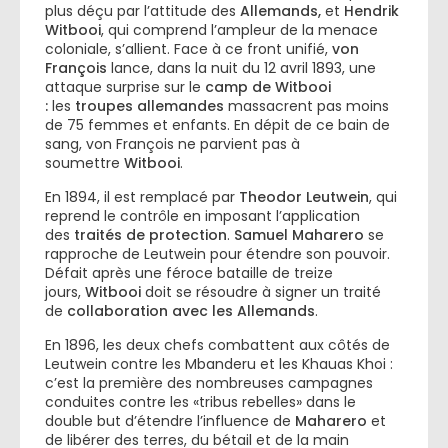
plus déçu par l’attitude des
Allemands,
et
Hendrik
Witbooi
, qui comprend l’ampleur de la menace
coloniale, s’allient. Face à ce front unifié,
von
François
lance, dans la nuit du 12 avril 1893, une
attaque surprise sur le
camp de Witbooi
:
les
troupes allemandes
massacrent pas moins
de 75 femmes et enfants. En dépit de ce bain de
sang, von François ne parvient pas à
soumettre
Witbooi
.
En 1894, il est remplacé par
Theodor Leutwein
, qui
reprend le contrôle en imposant l’application
des
traités de protection
.
Samuel Maharero
se
rapproche de Leutwein pour étendre son pouvoir.
Défait après une féroce bataille de treize
jours,
Witbooi
doit se résoudre à signer un traité
de
collaboration avec les Allemands
.
En 1896, les deux chefs combattent aux côtés de
Leutwein contre les Mbanderu et les Khauas Khoi :
c’est la première des nombreuses campagnes
conduites contre les «tribus rebelles» dans le
double but d’étendre l’influence de
Maharero
et
de libérer des terres, du bétail et de la main