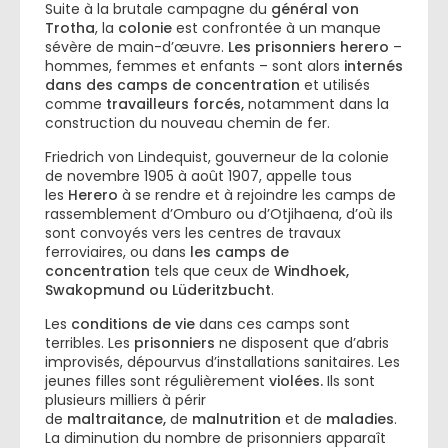
Suite à la brutale campagne du
général von
Trotha
, la
colonie
est confrontée à un manque
sévère de main-d’œuvre.
Les prisonniers herero
–
hommes, femmes et enfants – sont alors
internés
dans des camps de concentration
et utilisés
comme
travailleurs forcés,
notamment dans la
construction du nouveau chemin de fer.
Friedrich von Lindequist, gouverneur de la colonie
de novembre 1905 à août 1907, appelle tous
les
Herero
à se rendre et à rejoindre les camps de
rassemblement d’Omburo ou d’Otjihaena, d’où ils
sont convoyés vers les centres de travaux
ferroviaires, ou dans
les camps de
concentration
tels que ceux de
Windhoek,
Swakopmund ou Lüderitzbucht
.
Les
conditions de vie
dans ces camps sont
terribles. Les
prisonniers
ne disposent que d’abris
improvisés, dépourvus d’installations sanitaires. Les
jeunes filles sont régulièrement
violées.
Ils sont
plusieurs milliers à périr
de
maltraitance,
de
malnutrition
et de
maladies
.
La diminution du nombre de prisonniers apparaît