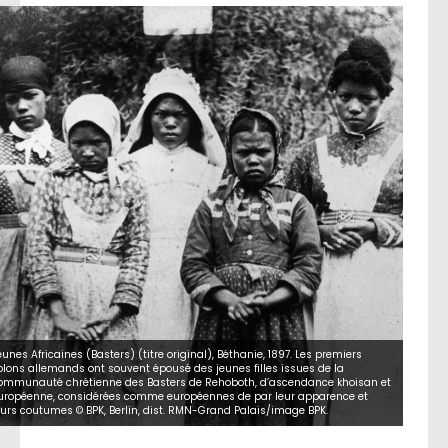
eunes Africaines (Basters) (titre original), Béthanie, 1897. Les premiers
olons allemands ont souvent épousé des jeunes filles issues de la
ommunauté chrétienne des Basters de Rehoboth, d’ascendance khoisan et
uropéenne, considérées comme européennes de par leur apparence et
eurs coutumes © BPK, Berlin, dist. RMN-Grand Palais/image BPK.