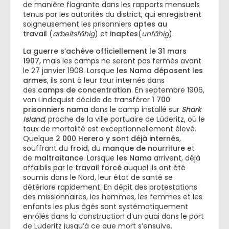
de manière flagrante dans les rapports mensuels
tenus par les autorités du district, qui enregistrent
soigneusement les prisonniers
aptes au
travail
(
arbeitsfähig
) et
inaptes
(
unfähig
).
La guerre s’achève officiellement le 31 mars
1907,
mais les camps ne seront pas fermés avant
le 27 janvier 1908. Lorsque
les Nama déposent les
armes
, ils sont à leur tour internés dans
des
camps de concentration
. En septembre 1906,
von Lindequist décide de transférer
1 700
prisonniers nama
dans le camp installé sur
Shark
Island
, proche de la ville portuaire de Lüderitz, où le
taux de mortalité est exceptionnellement élevé.
Quelque
2 000 Herero y sont déjà internés
,
souffrant du
froid
, du
manque de nourriture
et
de
maltraitance
. Lorsque
les Nama
arrivent, déjà
affaiblis par le
travail forcé
auquel ils ont été
soumis dans le Nord, leur état de santé se
détériore rapidement. En dépit des protestations
des missionnaires, les hommes, les femmes et les
enfants les plus âgés sont systématiquement
enrôlés dans la construction d’un quai dans le port
de Lüderitz jusqu’à ce que mort s’ensuive.