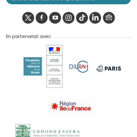
twitter
facebook
youtube
instagram
Tik
linkedIn
newslette
tok
En partenariat avec