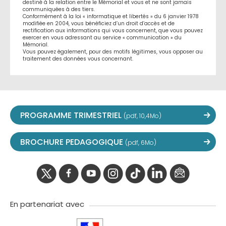
destiné à la relation entre le Mémorial et vous et ne sont jamais
communiquées à des tiers.
Conformément à la loi « informatique et libertés » du 6 janvier 1978
modifiée en 2004, vous bénéficiez d’un droit d’accès et de
rectification aux informations qui vous concernent, que vous pouvez
exercer en vous adressant au service « communication » du
Mémorial.
Vous pouvez également, pour des motifs légitimes, vous opposer au
traitement des données vous concernant.
PROGRAMME TRIMESTRIEL
(pdf, 10,4Mo)
BROCHURE PEDAGOGIQUE
(pdf, 6Mo)
twitter
facebook
youtube
instagram
Tik
linkedIn
newslette
tok
En partenariat avec