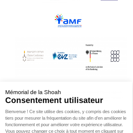
With Assistance from the Conference on Jewish Material Claims Against
Germany
Sponsored by the Foundation « Remembrance, Responsibility and Future »
Supported by the German Federal Ministry of Finance