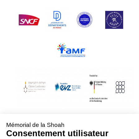
With Assistance from the Conference on Jewish Material Claims Against
Germany
Sponsored by the Foundation « Remembrance, Responsibility and Future »
Supported by the German Federal Ministry of Finance