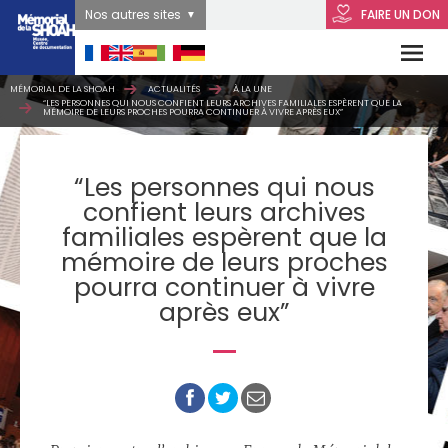
Nos autres sites
FAIRE UN DON
MÉMORIAL DE LA SHOAH
ACTUALITÉS
À LA UNE
“LES PERSONNES QUI NOUS CONFIENT LEURS ARCHIVES FAMILIALES ESPÈRENT QUE LA
MÉMOIRE DE LEURS PROCHES POURRA CONTINUER À VIVRE APRÈS EUX”
“Les personnes qui nous
confient leurs archives
familiales espèrent que la
mémoire de leurs proches
pourra continuer à vivre
après eux”