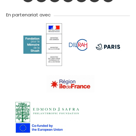
twitter
facebook
youtube
instagram
Tik
linkedIn
newslette
tok
En partenariat avec