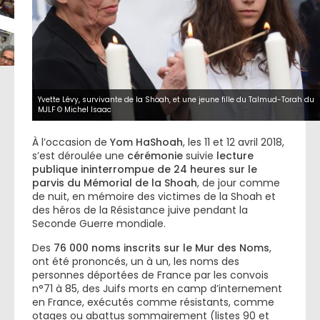
Yvette Lévy, survivante de la Shoah, et une jeune fille du Talmud-Torah du
MJLF © Michel Isaac
À l’occasion de
Yom HaShoah
, les 11 et 12 avril 2018,
s’est déroulée une
cérémonie
suivie
lecture
publique ininterrompue de 24 heures sur le
parvis du Mémorial de la Shoah
, de jour comme
de nuit, en mémoire des victimes de la Shoah et
des héros de la Résistance juive pendant la
Seconde Guerre mondiale.
Des
76 000 noms inscrits sur le Mur des Noms
,
ont été prononcés, un à un, les noms des
personnes déportées de France par les convois
n°71 à 85, des Juifs morts en camp d’internement
en France, exécutés comme résistants, comme
otages ou abattus sommairement (listes 90 et