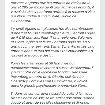
femmes et parmi eux 148 enfants de moins de 12
ans et 295 de moins de 19 ans. Parmi ces enfants, il
y avait 34 des 44 enfants arrêtés à la maison d’Izieu
par Klaus Barbie le 6 avril 1944, aucun ne
survécurent.
Il y avait également plusieurs familles nombreuses.
Barnett et Louise Greenberg et leurs 9 enfants âgés
de 4 à 19 ans, seul Paul, 17 ans, reviendra. Salomon
et Clara Sephiha et leurs 7 enfants âgés de 3 à 17
ans, aucun ne revinrent. Esther Schenkel et ses cinq
enfants dont un très bel essai « Les inoubliables » a
raconté le tragique destin.
Parmi les 91 femmes et 39 hommes qui
miraculeusement revinrent d’Auschwitz-Birkenau, il
y avait notre amie Marceline Loridan-Ivens née
Rosenberg et notre amie Ginette Kolinka née
Cherkasky. Parmi les rares survivantes, il y avait
aussi la grande psychanalyste Anne-Lise Stern.
Et dans ce convoi, dont hasard du calendrier, vous
lirez les noms ce soir, se trouvait également Yvonne
Jacob et deux de ses filles Madeleine et Simone.