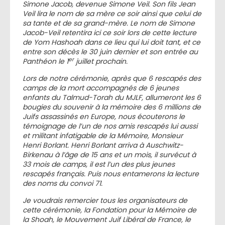
Simone Jacob, devenue Simone Veil. Son fils Jean
Veil lira le nom de sa mère ce soir ainsi que celui de
sa tante et de sa grand-mère. Le nom de Simone
Jacob-Veil retentira ici ce soir lors de cette lecture
de Yom Hashoah dans ce lieu qui lui doit tant, et ce
entre son décès le 30 juin dernier et son entrée au
er
Panthéon le 1
juillet prochain.
Lors de notre cérémonie, après que 6 rescapés des
camps de la mort accompagnés de 6 jeunes
enfants du Talmud-Torah du MJLF, allumeront les 6
bougies du souvenir à la mémoire des 6 millions de
Juifs assassinés en Europe, nous écouterons le
témoignage de l’un de nos amis rescapés lui aussi
et militant infatigable de la Mémoire, Monsieur
Henri Borlant. Henri Borlant arriva à Auschwitz-
Birkenau à l’âge de 15 ans et un mois, il survécut à
33 mois de camps, il est l’un des plus jeunes
rescapés français. Puis nous entamerons la lecture
des noms du convoi 71.
Je voudrais remercier tous les organisateurs de
cette cérémonie, la Fondation pour la Mémoire de
la Shoah, le Mouvement Juif Libéral de France, le