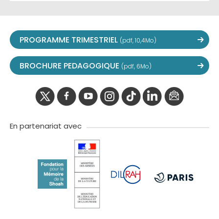
PROGRAMME TRIMESTRIEL
(pdf, 10,4Mo)
BROCHURE PEDAGOGIQUE
(pdf, 6Mo)
twitter
facebook
youtube
instagram
Tik
linkedIn
newslette
tok
En partenariat avec