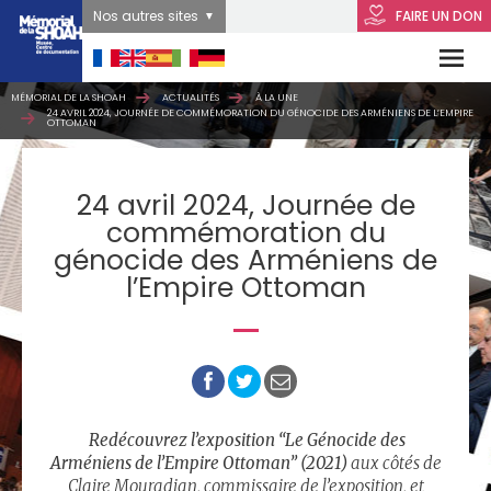
Nos autres sites
FAIRE UN DON
MÉMORIAL DE LA SHOAH
ACTUALITÉS
À LA UNE
24 AVRIL 2024, JOURNÉE DE COMMÉMORATION DU GÉNOCIDE DES ARMÉNIENS DE L’EMPIRE
OTTOMAN
24 avril 2024, Journée de
commémoration du
génocide des Arméniens de
l’Empire Ottoman
Redécouvrez l’exposition “Le Génocide des
Arméniens de l’Empire Ottoman” (2021)
aux côtés de
Claire Mouradian, commissaire de l’exposition, et