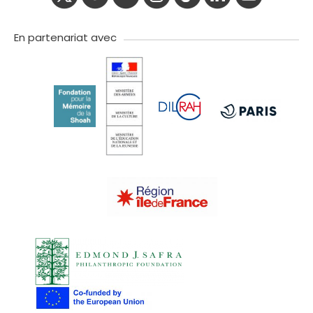
twitter
facebook
youtube
instagram
Tik
linkedIn
newslette
tok
En partenariat avec