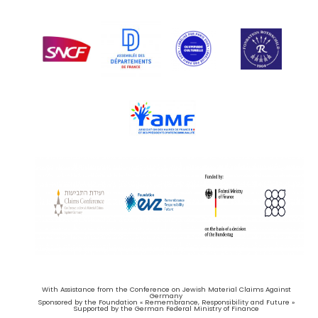
With Assistance from the Conference on Jewish Material Claims Against
Germany
Sponsored by the Foundation « Remembrance, Responsibility and Future »
Supported by the German Federal Ministry of Finance