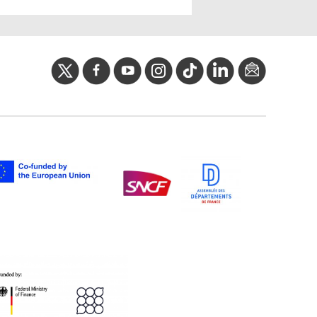
twitter
facebook
youtube
instagram
Tik
linkedIn
newslette
tok