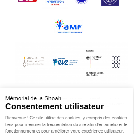
With Assistance from the Conference on Jewish Material Claims Against
Germany
Sponsored by the Foundation « Remembrance, Responsibility and Future »
Supported by the German Federal Ministry of Finance