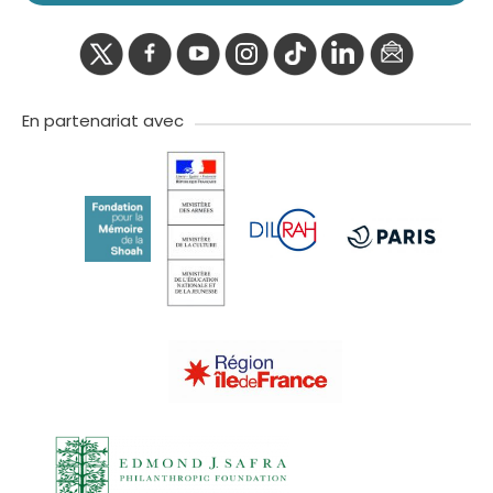
twitter
facebook
youtube
instagram
Tik
linkedIn
newslette
tok
En partenariat avec