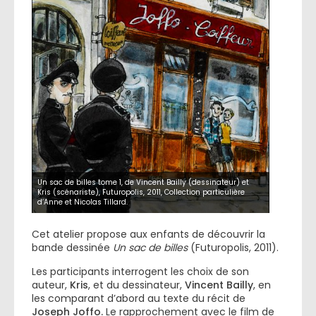
Un sac de billes tome 1, de Vincent Bailly (dessinateur) et
Kris (scénariste), Futuropolis, 2011, Collection particulière
d’Anne et Nicolas Tillard.
Cet atelier propose aux enfants de découvrir la
bande dessinée
Un sac de billes
(Futuropolis, 2011).
Les participants interrogent les choix de son
auteur,
Kris
, et du dessinateur,
Vincent Bailly
, en
les comparant d’abord au texte du récit de
Joseph Joffo.
Le rapprochement avec le film de