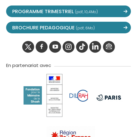
PROGRAMME TRIMESTRIEL
(pdf, 10,4Mo)
BROCHURE PEDAGOGIQUE
(pdf, 6Mo)
twitter
facebook
youtube
instagram
Tik
linkedIn
newslette
tok
En partenariat avec