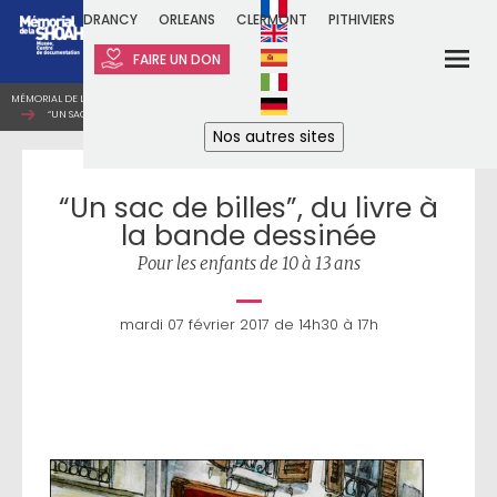
DRANCY
ORLEANS
CLERMONT
PITHIVIERS
FAIRE UN DON
MÉMORIAL DE LA SHOAH
ATELIERS
ATELIERS POUR ENFANTS
“UN SAC DE BILLES”, DU LIVRE À LA BANDE DESSINÉE
Nos autres sites
“Un sac de billes”, du livre à
la bande dessinée
Pour les enfants de 10 à 13 ans
mardi 07 février 2017 de 14h30 à 17h