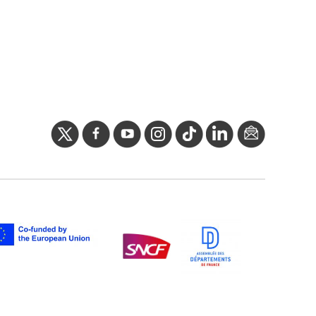
twitter
facebook
youtube
instagram
Tik
linkedIn
newslette
tok