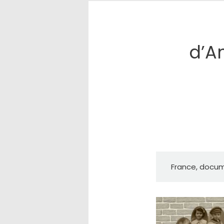
d’A
France, docum