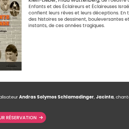
Klein-Lieber, Frida Wattenberg
, de l’oeuvre
Enfants et des Éclaireurs et Éclaireuses Israé
confient leurs rêves et leurs déceptions. En t
des histoires se dessinent, bouleversantes e
instants, de ces années tragiques.
alisateur
Andras Solymos Schlamadinger
,
Jacinta
, chan
SUR RÉSERVATION