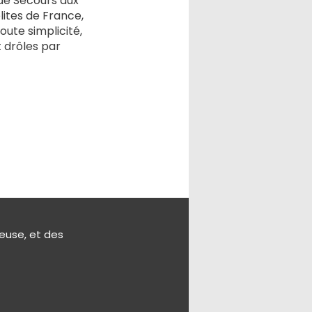
 de Secours aux
lites de France,
oute simplicité,
t drôles par
teuse, et des