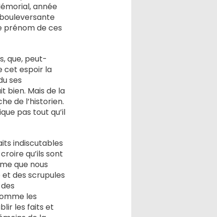
Mémorial, année
 bouleversante
le prénom de ces
, que, peut-
 cet espoir la
ndu ses
 bien. Mais de la
he de l’historien.
ique pas tout qu’il
aits indiscutables
roire qu’ils sont
omme que nous
e et des scrupules
 des
 comme les
ir les faits et