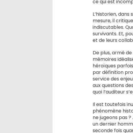
ce qui est incom
L’historien, dans 
mesure, il critiqu
indiscutables. Qu
survivants. Et, po
et de leurs coll
De plus, armé de 
mémoires idéalisé
héroïques parfois,
par définition pro
service des enjeu
aux questions des
quoi l’auditeur s’
Il est toutefois 
phénomène histor
ne jugeons pas ?
un dernier homma
seconde fois quand