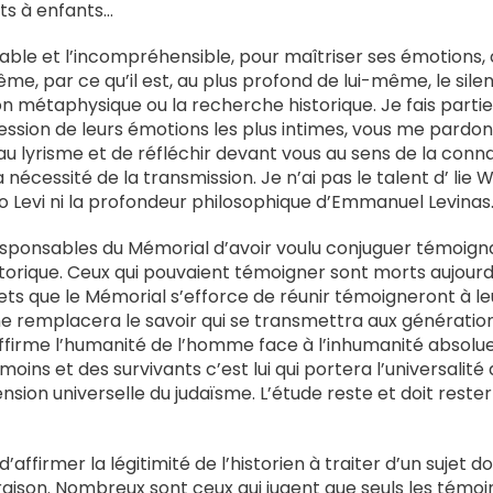
ts à enfants…
ble et l’incompréhensible, pour maîtriser ses émotions,
me, par ce qu’il est, au plus profond de lui-même, le silen
xion métaphysique ou la recherche historique. Je fais parti
ession de leurs émotions les plus intimes, vous me pardon
u lyrisme et de réfléchir devant vous au sens de la conn
a nécessité de la transmission. Je n’ai pas le talent d’ lie
o Levi ni la profondeur philosophique d’Emmanuel Levinas
 responsables du Mémorial d’avoir voulu conjuguer témoign
torique. Ceux qui pouvaient témoigner sont morts aujourd
jets que le Mémorial s’efforce de réunir témoigneront à l
ne remplacera le savoir qui se transmettra aux génératio
affirme l’humanité de l’homme face à l’inhumanité absolue
moins et des survivants c’est lui qui portera l’universalit
nsion universelle du judaïsme. L’étude reste et doit reste
e d’affirmer la légitimité de l’historien à traiter d’un sujet
raison. Nombreux sont ceux qui jugent que seuls les témoin