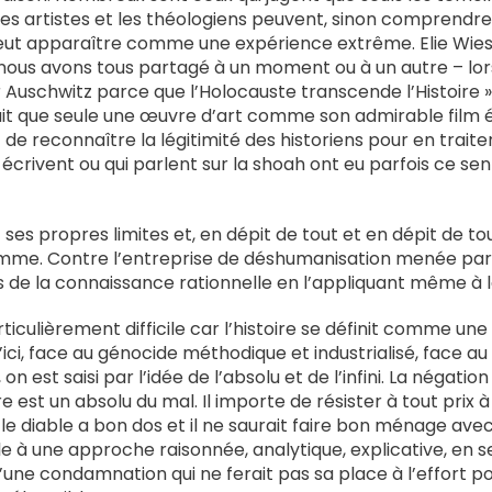
 les artistes et les théologiens peuvent, sinon comprendre
eut apparaître comme une expérience extrême. Elie Wies
ous avons tous partagé à un moment ou à un autre – lorsqu
 Auschwitz parce que l’Holocauste transcende l’Histoire 
it que seule une œuvre d’art comme son admirable film ét
t de reconnaître la légitimité des historiens pour en trait
 écrivent ou qui parlent sur la shoah ont eu parfois ce sen
ses propres limites et, en dépit de tout et en dépit de tou
omme. Contre l’entreprise de déshumanisation menée par l
ts de la connaissance rationnelle en l’appliquant même à 
ticulièrement difficile car l’histoire se définit comme une
qu’ici, face au génocide méthodique et industrialisé, face au
n est saisi par l’idée de l’absolu et de l’infini. La négation
 est un absolu du mal. Il importe de résister à tout prix à
 le diable a bon dos et il ne saurait faire bon ménage avec 
dèle à une approche raisonnée, analytique, explicative, en 
d’une condamnation qui ne ferait pas sa place à l’effort