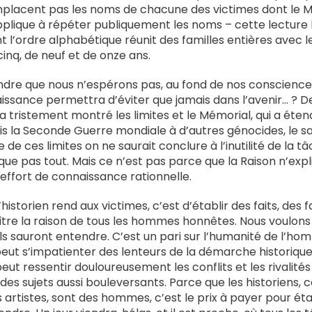
mplacent pas les noms de chacune des victimes dont le 
pplique à répéter publiquement les noms – cette lecture
 l’ordre alphabétique réunit des familles entières avec 
inq, de neuf et de onze ans.
ndre que nous n’espérons pas, au fond de nos consciences
issance permettra d’éviter que jamais dans l’avenir… ? De
e a tristement montré les limites et le Mémorial, qui a éte
 la Seconde Guerre mondiale à d’autres génocides, le sait
de ces limites on ne saurait conclure à l’inutilité de la tâc
ique pas tout. Mais ce n’est pas parce que la Raison n’expl
’effort de connaissance rationnelle.
storien rend aux victimes, c’est d’établir des faits, des f
tre la raison de tous les hommes honnêtes. Nous voulons c
ls sauront entendre. C’est un pari sur l’humanité de l’h
 peut s’impatienter des lenteurs de la démarche historiqu
eut ressentir douloureusement les conflits et les rivalités
r des sujets aussi bouleversants. Parce que les historiens,
 artistes, sont des hommes, c’est le prix à payer pour établ