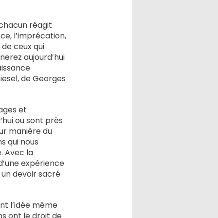
 chacun réagit
ce, l’imprécation,
e de ceux qui
nerez aujourd’hui
aissance
 Wiesel, de Georges
.
ages et
’hui ou sont près
eur manière du
ns qui nous
. Avec la
é d’une expérience
r un devoir sacré
 dont l’idée même
s ont le droit de