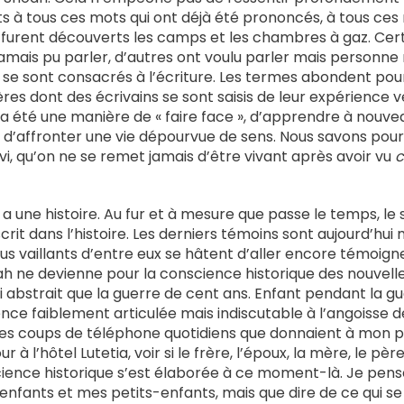
s à tous ces mots qui ont déjà été prononcés, à tous ces
e furent découverts les camps et les chambres à gaz. Cer
jamais pu parler, d’autres ont voulu parler mais personne 
 se sont consacrés à l’écriture. Les termes abondent pour
res dont des écrivains se sont saisis de leur expérience 
re a été une manière de « faire face », d’apprendre à nouv
i d’affronter une vie dépourvue de sens. Nous savons pourt
evi, qu’on ne se remet jamais d’être vivant après avoir vu
c
a une histoire. Au fur et à mesure que passe le temps, le 
crit dans l’histoire. Les derniers témoins sont aujourd’hui
lus vaillants d’entre eux se hâtent d’aller encore témoign
ah ne devienne pour la conscience historique des nouvell
bstrait que la guerre de cent ans. Enfant pendant la guer
nce faiblement articulée mais indiscutable à l’angoisse 
es coups de téléphone quotidiens que donnaient à mon p
r à l’hôtel Lutetia, voir si le frère, l’époux, la mère, le pèr
ience historique s’est élaborée à ce moment-là. Je pense
enfants et mes petits-enfants, mais que dire de ce qui s