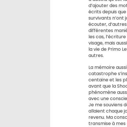
d’ajouter des mot
écrits depuis qu
survivants n’ont 
écouter, d’autres
différentes maniè
les cas, l’écritu
visage, mais auss
la vie de Primo L
autres.
La mémoire aussi 
catastrophe s’ins
centaine et les p
avant que la Sho
phénomène aussi a
avec une conscie
Je me souviens d
allaient chaque jou
revenu. Ma consc
transmise à mes 