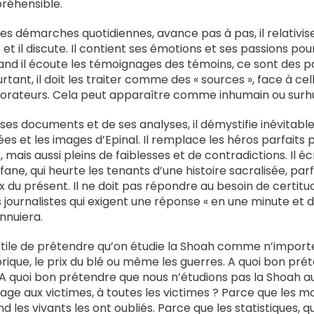
préhensible.
ses démarches quotidiennes, avance pas à pas, il relativise,
e et il discute. Il contient ses émotions et ses passions pour
and il écoute les témoignages des témoins, ce sont des p
urtant, il doit les traiter comme des « sources », face à c
aborateurs. Cela peut apparaître comme inhumain ou surh
ses documents et de ses analyses, il démystifie inévitabl
es et les images d’Epinal. Il remplace les héros parfaits
 mais aussi pleins de faiblesses et de contradictions. Il écr
fane, qui heurte les tenants d’une histoire sacralisée, par
x du présent. Il ne doit pas répondre au besoin de certitu
 journalistes qui exigent une réponse « en une minute et d
ennuiera.
inutile de prétendre qu’on étudie la Shoah comme n’import
ique, le prix du blé ou même les guerres. A quoi bon pré
 A quoi bon prétendre que nous n’étudions pas la Shoah a
ge aux victimes, à toutes les victimes ? Parce que les 
 les vivants les ont oubliés. Parce que les statistiques, qu