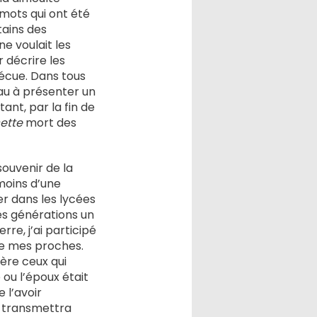
 mots qui ont été
tains des
ne voulait les
 décrire les
vécue. Dans tous
eau à présenter un
ant, par la fin de
ette
mort des
souvenir de la
 moins d’une
er dans les lycées
es générations un
re, j’ai participé
de mes proches.
ère ceux qui
e ou l’époux était
 l’avoir
e transmettra