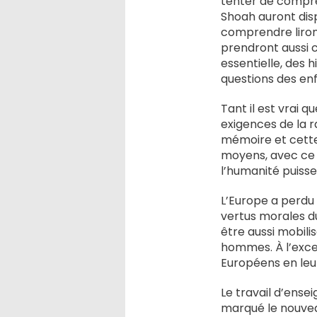
tenter de compren
Shoah auront disp
comprendre liront 
prendront aussi 
essentielle, des h
questions des enf
Tant il est vrai q
exigences de la r
mémoire et cette 
moyens, avec ce q
l’humanité puisse
L’Europe a perdu
vertus morales du
être aussi mobili
hommes. À l’excep
Européens en leur
Le travail d’ense
marqué le nouveau