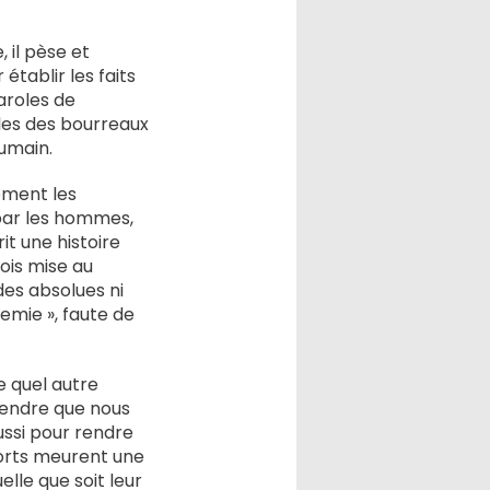
 il pèse et
 établir les faits
aroles de
elles des bourreaux
umain.
ement les
 par les hommes,
it une histoire
fois mise au
des absolues ni
emie », faute de
e quel autre
tendre que nous
ussi pour rendre
morts meurent une
elle que soit leur