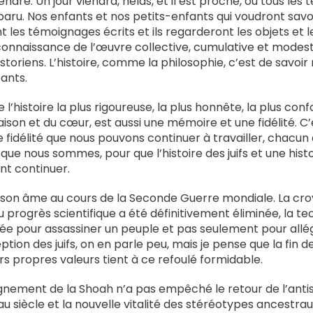
dre. Un jour viendra, hélas, et il est proche, où tous les 
aru. Nos enfants et nos petits-enfants qui voudront savo
les témoignages écrits et ils regarderont les objets et les
connaissance de l’œuvre collective, cumulative et modest
istoriens. L’histoire, comme la philosophie, c’est de savoi
ants.
ue l’histoire la plus rigoureuse, la plus honnête, la plus co
aison et du cœur, est aussi une mémoire et une fidélité. C
fidélité que nous pouvons continuer à travailler, chacun
ue nous sommes, pour que l’histoire des juifs et une his
nt continuer.
 son âme au cours de la Seconde Guerre mondiale. La cro
 progrès scientifique a été définitivement éliminée, la t
sée pour assassiner un peuple et pas seulement pour allé
tion des juifs, on en parle peu, mais je pense que la fin 
s propres valeurs tient à ce refoulé formidable.
ignement de la Shoah n’a pas empêché le retour de l’anti
 siècle et la nouvelle vitalité des stéréotypes ancestraux,