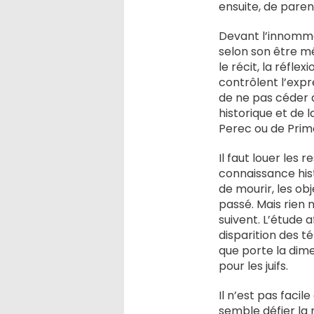
ensuite, de paren
Devant l’innomma
selon son être mê
le récit, la réfle
contrôlent l’expr
de ne pas céder a
historique et de l
Perec ou de Prim
Il faut louer les
connaissance his
de mourir, les ob
passé. Mais rien 
suivent. L’étude 
disparition des té
que porte la dime
pour les juifs.
Il n’est pas facil
semble défier la 