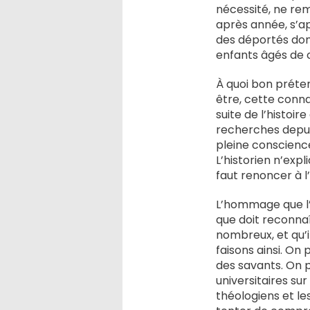
nécessité, ne re
après année, s’a
des déportés dont
enfants âgés de c
À quoi bon préte
être, cette conna
suite de l’histoir
recherches depuis
pleine conscience 
L’historien n’expl
faut renoncer à l
L’hommage que l’hi
que doit reconnaî
nombreux, et qu’i
faisons ainsi. On
des savants. On p
universitaires su
théologiens et les