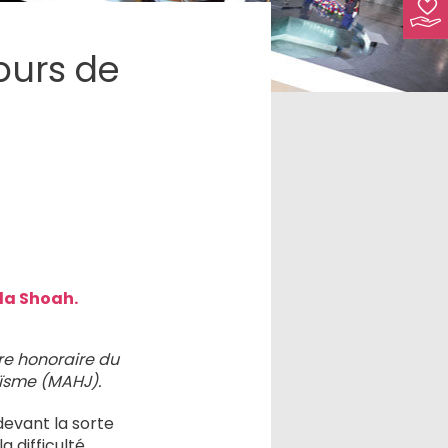
ours de
la Shoah.
re honoraire du
daïsme (MAHJ).
devant la sorte
 difficulté