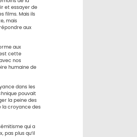
témoins de la
ir et essayer de
 films. Mais ils
e, mais
r répondre aux
nforme aux
’est cette
 avec nos
toire humaine de
yance dans les
echnique pouvait
ger la peine des
de la croyance des
sémitisme qui a
 pas plus qu’il