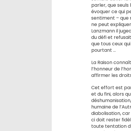
parler, que seuls
évoquer ce qui p
sentiment – que n
ne peut expliquer
Lanzmann il jugea
du défi et refusai
que tous ceux qui
pourtant …
La Raison connaît 
l’honneur de l’h
affirmer les droi
Cet effort est par
et du fini, alors 
déshumanisation, o
humaine de l’Autre
diabolisation, car
ci doit rester fi
toute tentation 