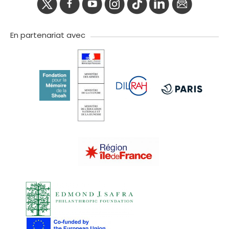
twitter
facebook
youtube
instagram
Tik
linkedIn
newslette
tok
En partenariat avec