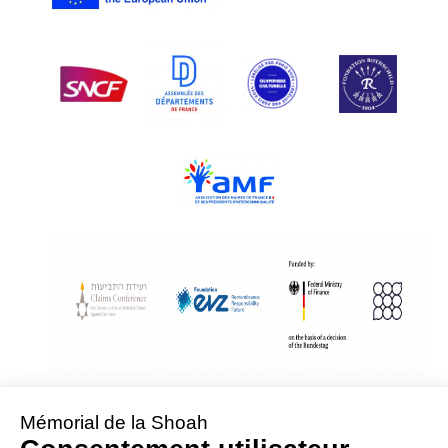
With Assistance from the Conference on Jewish Material Claims Against
Germany
Sponsored by the Foundation « Remembrance, Responsibility and Future »