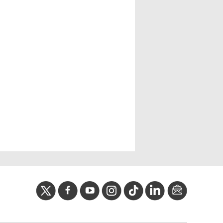
twitter
facebook
youtube
instagram
Tik
linkedIn
newslette
tok