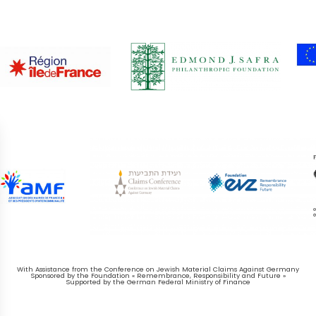
With Assistance from the Conference on Jewish Material Claims Against Germany
Sponsored by the Foundation « Remembrance, Responsibility and Future »
Supported by the German Federal Ministry of Finance