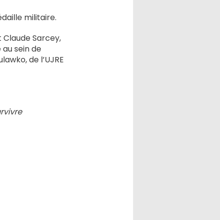
ille militaire.
t Claude Sarcey,
e au sein de
ulawko, de l’UJRE
rvivre