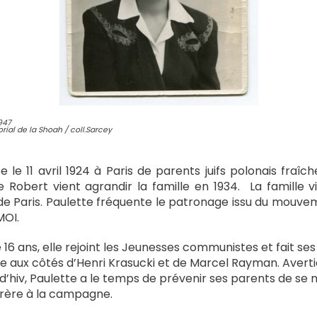
1947
rial de la Shoah / coll.Sarcey
e le 11 avril 1924 à Paris de parents juifs polonais fraî
e Robert vient agrandir la famille en 1934. La famille 
e Paris. Paulette fréquente le patronage issu du mouve
MOI.
e 16 ans, elle rejoint les Jeunesses communistes et fait se
ce aux côtés d’Henri Krasucki et de Marcel Rayman. Avert
 d’hiv, Paulette a le temps de prévenir ses parents de se m
rère à la campagne.