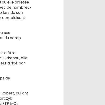
3 où elle arrêtée
 avec de nombreux
e lors de son
in complaisant
ve ses
tion du camp
t d’être
-Birkenau, elle
elui dirigé par
mps de
 Robert, qui ont
zarczyk-
s FTP MOI.