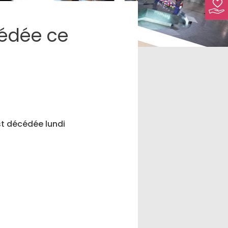
édée ce
st décédée lundi