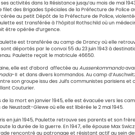
 ses activités dans la Résistance jusqu’au mois de mai 194
e filet des Brigades Spéciales de la Préfecture de Police
érée au petit Dépôt de la Préfecture de Police, violenté
aulette est transférée à l’hôpital Rothschild où un médec
oit être opérée d’urgence.
Paulette est transférée au camp de Drancy où elle retrou
sont déportés par le convoi 55 du 23 juin 1943 à destina
nau. Paulette reçoit le matricule 46650.
ine, elle est d’abord affectée au
Aussenkommando
avan
nada
-II et dans divers kommandos. Au camp d’Auschwitz
 entre son groupe issu des Juifs communistes parisiens et c
lant Couturier.
de la mort en janvier 1945, elle est évacuée vers les ca
de Neustadt-Glewe où elle est libérée le 2 mai 1945.
ris en juin 1945, Paulette retrouve ses parents et son frère
ute la durée de la guerre. En 1947, elle épouse Max Swic
ade rencontré au patronage et résistant actif au sein de