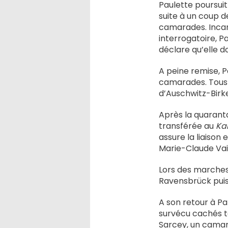
Paulette poursuit
suite à un coup d
camarades. Incarc
interrogatoire, P
déclare qu’elle d
A peine remise, 
camarades. Tous 
d’Auschwitz-Birke
Après la quaranta
transférée au
Ka
assure la liaison
Marie-Claude Vail
Lors des marches 
Ravensbrück puis 
A son retour à Pa
survécu cachés to
Sarcey, un camar