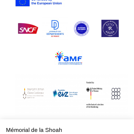
With Assistance from the Conference on Jewish Material Claims Against
Germany