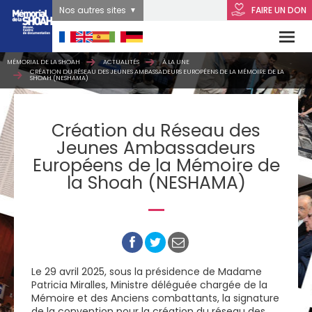
Nos autres sites
FAIRE UN DON
MÉMORIAL DE LA SHOAH
ACTUALITÉS
À LA UNE
CRÉATION DU RÉSEAU DES JEUNES AMBASSADEURS EUROPÉENS DE LA MÉMOIRE DE LA
SHOAH (NESHAMA)
Création du Réseau des
Jeunes Ambassadeurs
Européens de la Mémoire de
la Shoah (NESHAMA)
Le 29 avril 2025, sous la présidence de Madame
Patricia Miralles, Ministre déléguée chargée de la
Mémoire et des Anciens combattants, la signature
de la convention pour la création du réseau des