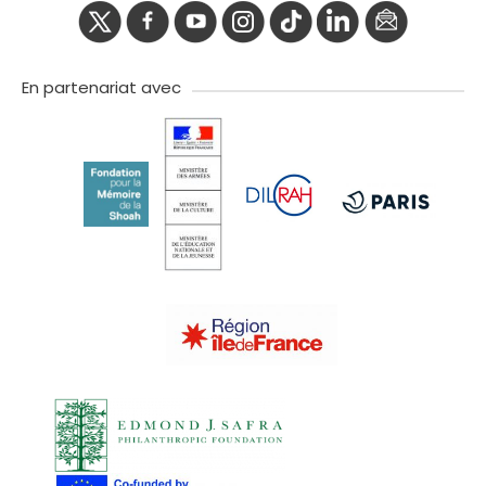
twitter
facebook
youtube
instagram
Tik
linkedIn
newslette
tok
En partenariat avec