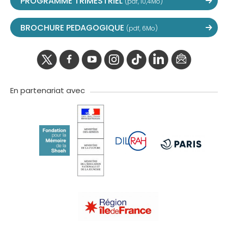
PROGRAMME TRIMESTRIEL
(pdf, 10,4Mo)
BROCHURE PEDAGOGIQUE
(pdf, 6Mo)
twitter
facebook
youtube
instagram
Tik
linkedIn
newslette
tok
En partenariat avec