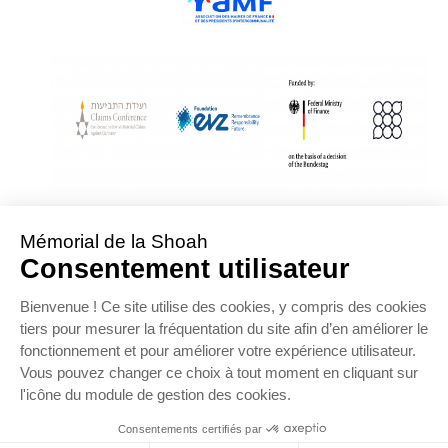
With Assistance from the Conference on Jewish Material Claims Against
Germany
Sponsored by the Foundation « Remembrance, Responsibility and Future »
Supported by the German Federal Ministry of Finance
OFFRE D’EMPLOI
NOS PARTENAIRES
ESPACE PRESSE
MENTIONS LÉGALES
DONNÉES PERSONNELLES
COOKIES
CONTACTEZ-NOUS
PLAN DU SITE