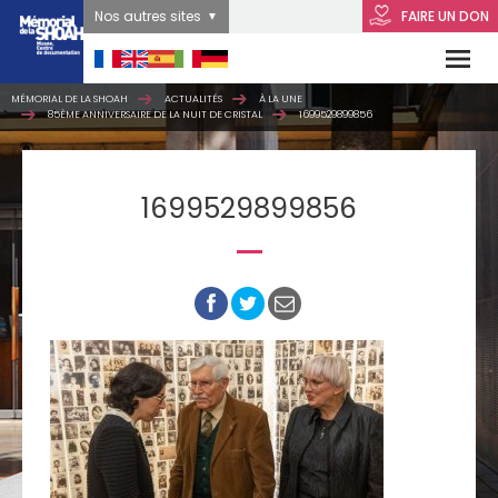
Nos autres sites
FAIRE UN DON
MÉMORIAL DE LA SHOAH
ACTUALITÉS
À LA UNE
85ÈME ANNIVERSAIRE DE LA NUIT DE CRISTAL
1699529899856
1699529899856