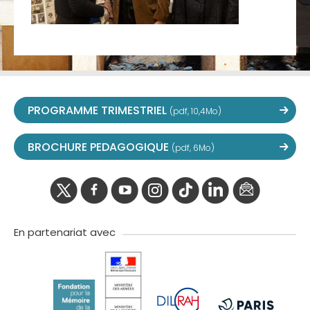
PROGRAMME TRIMESTRIEL
(pdf, 10,4Mo)
BROCHURE PEDAGOGIQUE
(pdf, 6Mo)
twitter
facebook
youtube
instagram
Tik
linkedIn
newslette
tok
En partenariat avec