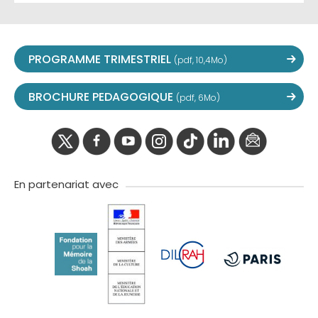
PROGRAMME TRIMESTRIEL
(pdf, 10,4Mo)
BROCHURE PEDAGOGIQUE
(pdf, 6Mo)
twitter
facebook
youtube
instagram
Tik
linkedIn
newslette
tok
En partenariat avec