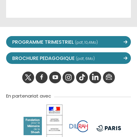
PROGRAMME TRIMESTRIEL
(pdf, 10,4Mo)
BROCHURE PEDAGOGIQUE
(pdf, 6Mo)
twitter
facebook
youtube
instagram
Tik
linkedIn
newslette
tok
En partenariat avec