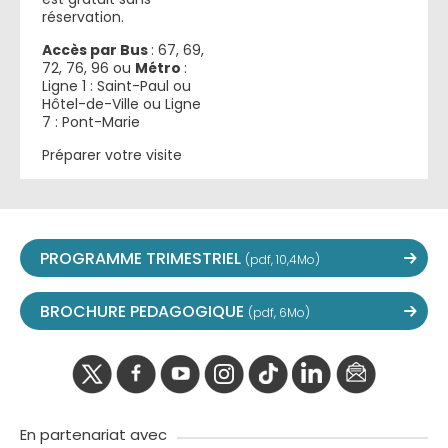
réservation.
Accès par
Bus
: 67, 69,
72, 76, 96 ou
Métro
:
Ligne 1 : Saint-Paul ou
Hôtel-de-Ville ou Ligne
7 : Pont-Marie
Préparer votre visite
PROGRAMME TRIMESTRIEL
(pdf, 10,4Mo)
BROCHURE PEDAGOGIQUE
(pdf, 6Mo)
twitter
facebook
youtube
instagram
Tik
linkedIn
newslette
tok
En partenariat avec