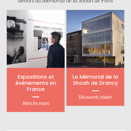
dehors du Mémorial de la Shoah de Paris
Expositions et
Le Mémorial de la
événements en
Shoah de Drancy
France
Découvrir, visiter
Hors les murs