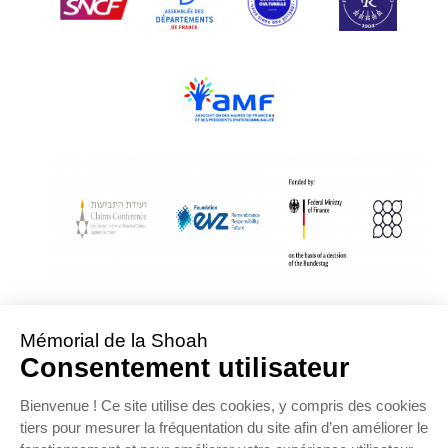
With Assistance from the Conference on Jewish Material Claims Against
Germany
Sponsored by the Foundation « Remembrance, Responsibility and Future »
Supported by the German Federal Ministry of Finance