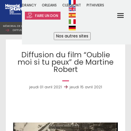
DRANCY
ORLEANS
CLERMONT
PITHIVIERS
FAIRE UN DON
MÉMORIAL DE LA SHOAH
ACTUALITÉS
À LA UNE
DIFFUSION DU FILM “OUBLIE MOI SI TU PEUX” DE MARTINE ROBERT
Nos autres sites
Diffusion du film “Oublie
moi si tu peux” de Martine
Robert
jeudi 01 avril 2021
jeudi 15 avril 2021