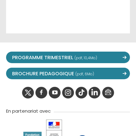
PROGRAMME TRIMESTRIEL
(pdf, 10,4Mo)
BROCHURE PEDAGOGIQUE
(pdf, 6Mo)
twitter
facebook
youtube
instagram
Tik
linkedIn
newslette
tok
En partenariat avec