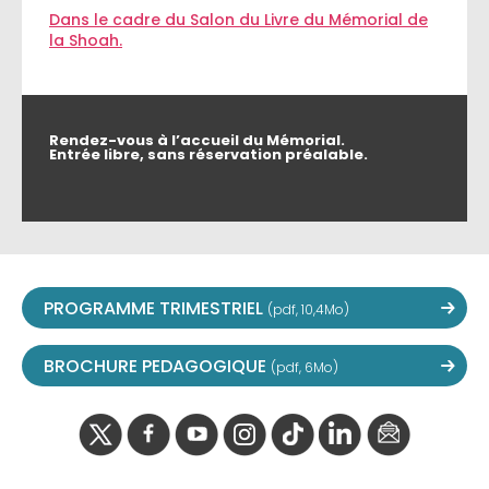
Dans le cadre du Salon du Livre du Mémorial de
la Shoah.
Rendez-vous à l’accueil du Mémorial.
Entrée libre, sans réservation préalable.
PROGRAMME TRIMESTRIEL
(pdf, 10,4Mo)
BROCHURE PEDAGOGIQUE
(pdf, 6Mo)
twitter
facebook
youtube
instagram
Tik
linkedIn
newslette
tok