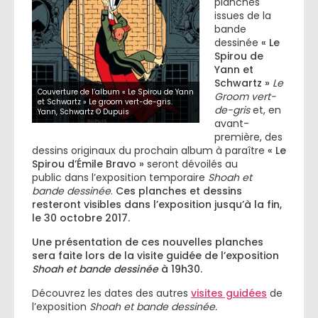
planches
issues de la
bande
dessinée
« Le
Spirou de
Yann et
Schwartz »
Le
Couverture de l’album « Le Spirou de Yann
Groom vert-
et Schwartz » Le groom vert-de-gris.
de-gris
et, en
Yann, Schwartz © Dupuis
avant-
première, des
dessins originaux du prochain album à paraître
« Le
Spirou d’Émile Bravo »
seront dévoilés au
public dans l’exposition temporaire
Shoah et
bande dessinée
.
Ces planches et dessins
resteront visibles dans l’exposition jusqu’à la fin,
le 30 octobre 2017.
Une présentation de ces nouvelles planches
sera faite lors de la visite guidée de l’exposition
Shoah et bande dessinée
à 19h30.
Découvrez les dates des autres
visites guidées
de
l’exposition
Shoah et bande dessinée.