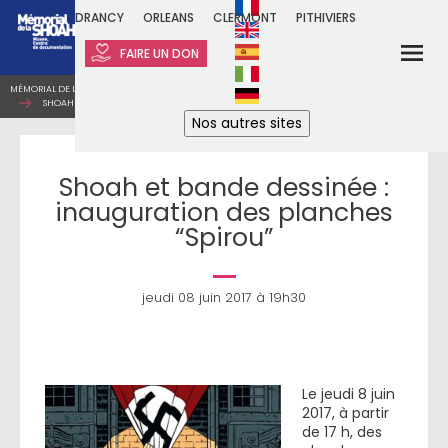
DRANCY
ORLEANS
CLERMONT
PITHIVIERS
FAIRE UN DON
MÉMORIAL DE LA SHOAH
VISITES GUIDÉES
SHOAH ET BANDE DESSINÉE : INAUGURATION DES PLANCHES “SPIROU”
Nos autres sites
Shoah et bande dessinée :
inauguration des planches
“Spirou”
jeudi 08 juin 2017 à 19h30
Le jeudi 8 juin
2017, à partir
de 17 h, des