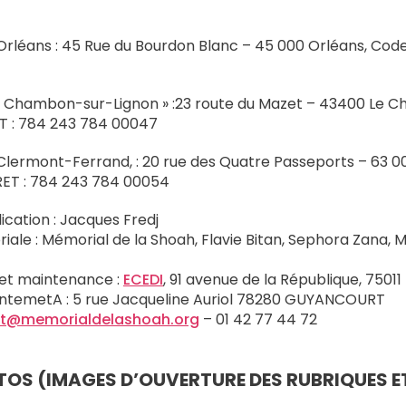
Orléans : 45 Rue du Bourdon Blanc – 45 000 Orléans, Code
u Chambon-sur-Lignon » :23 route du Mazet – 43400 Le 
ET : 784 243 784 00047
Clermont-Ferrand, : 20 rue des Quatre Passeports – 63 
RET : 784 243 784 00054
ication : Jacques Fredj
iale : Mémorial de la Shoah, Flavie Bitan, Sephora Zana, 
t maintenance :
ECEDI
, 91 avenue de la République, 75011 
ntemetA : 5 rue Jacqueline Auriol 78280 GUYANCOURT
t@memorialdelashoah.org
– 01 42 77 44 72
OS (IMAGES D’OUVERTURE DES RUBRIQUES ET