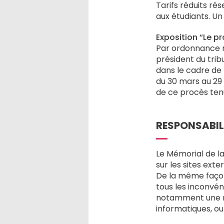
Tarifs réduits ré
aux étudiants. Un
Exposition “Le p
Par ordonnance r
président du trib
dans le cadre de
du 30 mars au 29 
de ce procès tenu
RESPONSABIL
Le Mémorial de l
sur les sites ext
De la même façon
tous les inconvén
notamment une rup
informatiques, ou