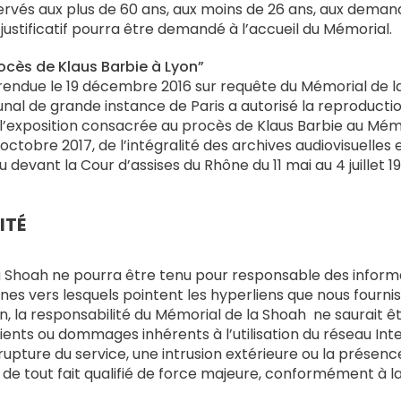
servés aux plus de 60 ans, aux moins de 26 ans, aux deman
 justificatif pourra être demandé à l’accueil du Mémorial.
rocès de Klaus Barbie à Lyon”
endue le 19 décembre 2016 sur requête du Mémorial de la
unal de grande instance de Paris a autorisé la reproduction
 l’exposition consacrée au procès de Klaus Barbie au Mém
octobre 2017, de l’intégralité des archives audiovisuelles 
 devant la Cour d’assises du Rhône du 11 mai au 4 juillet 1
ITÉ
a Shoah ne pourra être tenu pour responsable des informa
ernes vers lesquels pointent les hyperliens que nous fourni
, la responsabilité du Mémorial de la Shoah ne saurait 
ients ou dommages inhérents à l’utilisation du réseau Int
ture du service, une intrusion extérieure ou la présence
 de tout fait qualifié de force majeure, conformément à la