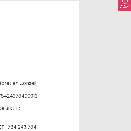
écret en Conseil
 : 78424378400013
e SIRET :
RET : 784 243 784