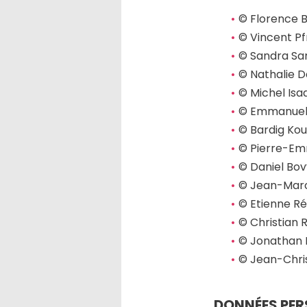
© Florence 
© Vincent P
© Sandra Sa
© Nathalie D
© Michel Isa
© Emmanuel 
© Bardig Ko
© Pierre-E
© Daniel Bov
© Jean-Mar
© Etienne Ré
© Christian 
© Jonathan 
© Jean-Chri
DONNÉES PER