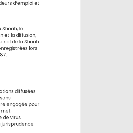
deurs d’emploi et
 Shoah, le
 et la diffusion,
orial de la Shoah
enregistrées lors
987.
tions diffusées
ssons.
être engagée pour
ernet,
 de virus
 jurisprudence.