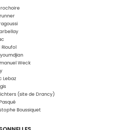
Brochoire
frunner
ragoussi
arbellay
ac
Rioufol
uyoumdjian
mmanuel Weck
y
c Lebaz
gis
Richters (site de Drancy)
Pasqué
stophe Boussiquet
SONNELLES