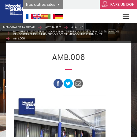
Nos autres sites
FAIRE UN DON
MÉMORIAL DE LA SHOAH
ACTUALITÉS
À LA UNE
RETOUR EN IMAGES SUR LA JOURNÉE INTERNATIONALE DÉDIÉE À LA MÉMOIRE DES
GÉNOCIDES ET DE LA PRÉVENTION DES CRIMES CONTRE L’HUMANITÉ.
AMB.006
AMB.006