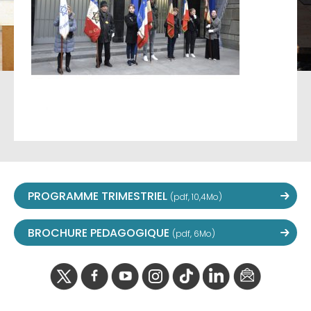
PROGRAMME TRIMESTRIEL
(pdf, 10,4Mo)
BROCHURE PEDAGOGIQUE
(pdf, 6Mo)
twitter
facebook
youtube
instagram
Tik
linkedIn
newslette
tok