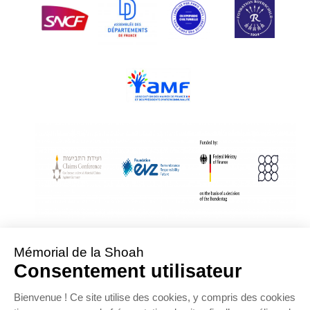
With Assistance from the Conference on Jewish Material Claims Against
Germany
Sponsored by the Foundation « Remembrance, Responsibility and Future »
Supported by the German Federal Ministry of Finance