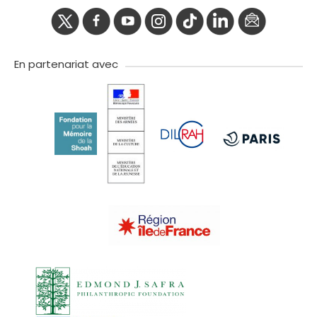
twitter
facebook
youtube
instagram
Tik
linkedIn
newslette
tok
En partenariat avec