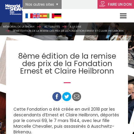
Nos autres sites
FAIRE UN DON
MÉMORIAL DE LA SHOAH
ACTUALITÉS
À LA UNE
8ÈME ÉDITION DE LA REMISE DES PRIX DE LA FONDATION ERNEST ET CLAIRE HEILBRONN
8ème édition de la remise
des prix de la Fondation
Ernest et Claire Heilbronn
Cette Fondation a été créée en avril 2018 par les
descendants d’Ernest et Claire Heilbronn, déportés
par le convoi 69, le 7 mars 1944, avec leur fille
Marcelle Chevalier, puis assassinés à Auschwitz-
Birkenau.