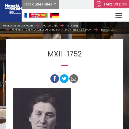
Nos autres sites
FAIRE UN DON
MÉMORIAL DE LA SHOAH
ACTUALITÉS
À LA UNE
9 FÉVRIER 1943 – LA RAFLE DE LA RUE SAINTE-CATHERINE À LYON
MXII_1752
MXII_1752