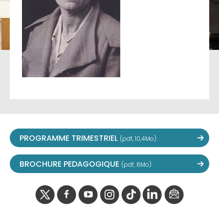
PROGRAMME TRIMESTRIEL
(pdf, 10,4Mo)
BROCHURE PEDAGOGIQUE
(pdf, 6Mo)
twitter
facebook
youtube
instagram
Tik
linkedIn
newslette
tok