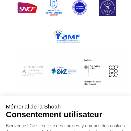
With Assistance from the Conference on Jewish Material Claims Against
Germany
Sponsored by the Foundation « Remembrance, Responsibility and Future »
Supported by the German Federal Ministry of Finance