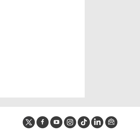
twitter
facebook
youtube
instagram
Tik
linkedIn
newslette
tok