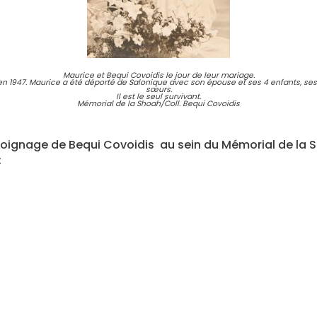
Maurice et Bequi Covoidis le jour de leur mariage.
 1947. Maurice a été déporté de Salonique avec son épouse et ses 4 enfants, ses 
sœurs.
Il est le seul survivant.
Mémorial de la Shoah/Coll. Bequi Covoidis
oignage de Bequi Covoidis au sein du Mémorial de la 
: