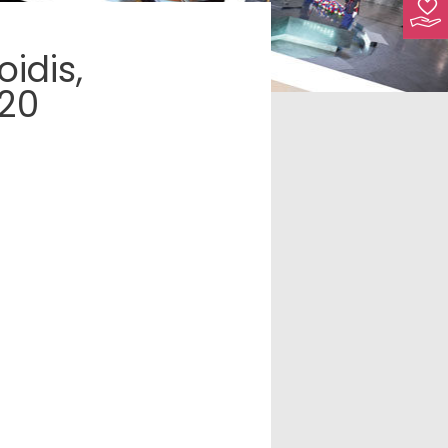
idis,
020