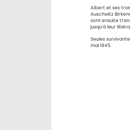
Albert et ses troi
Auschwitz Birkena
sont ensuite tran
jusqu’à leur libér
Seules survivantes
mai 1945.