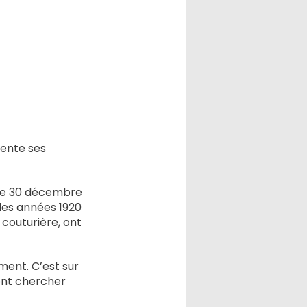
sente ses
r le 30 décembre
 des années 1920
e couturière, ont
ment. C’est sur
vont chercher