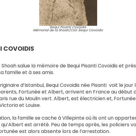
Bequi Pisanti Covoidis
Mémorial de la Shoah/Coll. Bequi Covoidis
I COVOIDIS
 Shoah salue la mémoire de Bequi Pisanti Covoidis et pré
 famille et à ses amis.
iginaire d’Istanbul, Bequi Covoidis née Pisanti
voit le jou
 parents, Fortunée et Albert, arrivent en France au début
Paris rue du Moulin vert. Albert, est électricien et, Fortuné
Victoria et Louise.
ion, la famille se cache à Villepinte où ils ont un apparte
il qu’Albert est arrêté. Peu de temps après, les policiers 
. Fortunée est alors absente lors de l’arrestation.