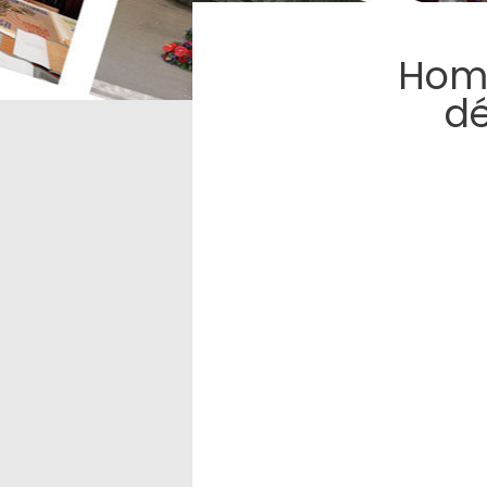
Homm
dé