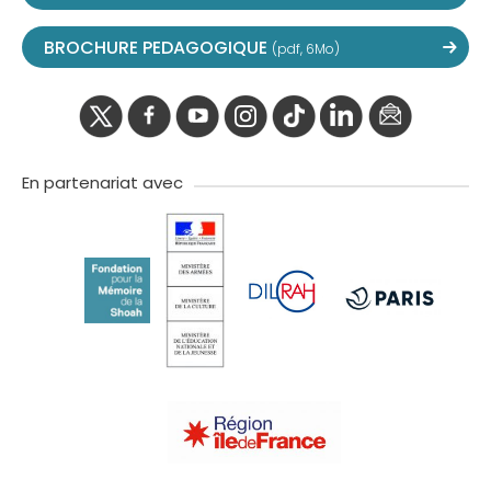
BROCHURE PEDAGOGIQUE
(pdf, 6Mo)
twitter
facebook
youtube
instagram
Tik
linkedIn
newslette
tok
En partenariat avec