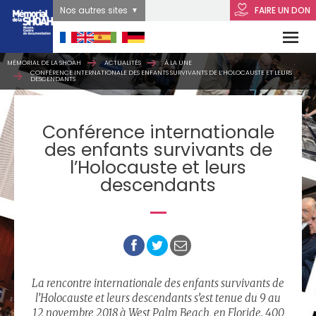
Nos autres sites
FAIRE UN DON
MÉMORIAL DE LA SHOAH
ACTUALITÉS
À LA UNE
CONFÉRENCE INTERNATIONALE DES ENFANTS SURVIVANTS DE L’HOLOCAUSTE ET LEURS
DESCENDANTS
Conférence internationale
des enfants survivants de
l’Holocauste et leurs
descendants
La rencontre internationale des enfants survivants de
l’Holocauste et leurs descendants s’est tenue du 9 au
12 novembre 2018 à West Palm Beach, en Floride. 400