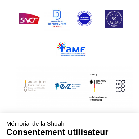
With Assistance from the Conference on Jewish Material Claims Against
Germany
Sponsored by the Foundation « Remembrance, Responsibility and Future »
Supported by the German Federal Ministry of Finance