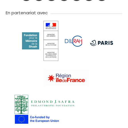
twitter
facebook
youtube
instagram
Tik
linkedIn
newslette
tok
En partenariat avec