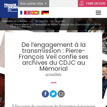
Nos autres sites
FAIRE UN DON
MÉMORIAL DE LA SHOAH
ACTUALITÉS
À LA UNE
DE L’ENGAGEMENT À LA TRANSMISSION : PIERRE-FRANÇOIS VEIL CONFIE SES ARCHIVES DU
CDJC AU MÉMORIAL
De l’engagement à la
transmission : Pierre-
François Veil confie ses
archives du CDJC au
Mémorial
actualités
À l’occasion du vernissage de l’exposition évènement