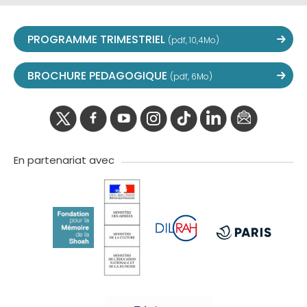
PROGRAMME TRIMESTRIEL
(pdf, 10,4Mo)
BROCHURE PEDAGOGIQUE
(pdf, 6Mo)
twitter
facebook
youtube
instagram
Tik
linkedIn
newslette
tok
En partenariat avec