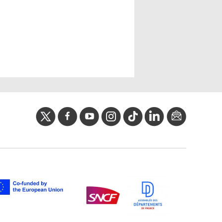
twitter
facebook
youtube
instagram
Tik
linkedIn
newslette
tok