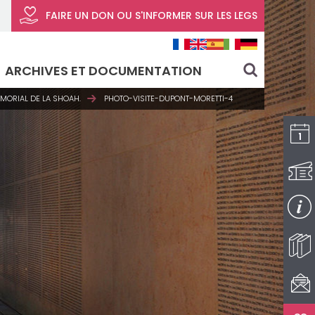
FAIRE UN DON
OU S'INFORMER SUR LES LEGS
ARCHIVES ET DOCUMENTATION
search
ÉMORIAL DE LA SHOAH.
PHOTO-VISITE-DUPONT-MORETTI-4
I