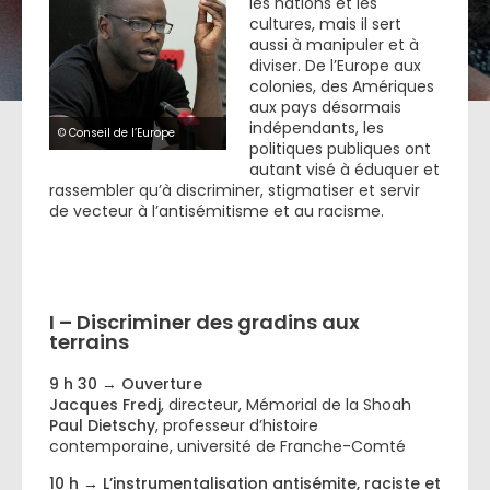
les nations et les
cultures, mais il sert
aussi à manipuler et à
diviser. De l’Europe aux
colonies, des Amériques
aux pays désormais
indépendants, les
© Conseil de l’Europe
politiques publiques ont
autant visé à éduquer et
rassembler qu’à discriminer, stigmatiser et servir
de vecteur à l’antisémitisme et au racisme.
I – Discriminer des gradins aux
terrains
9 h 30 → Ouverture
Jacques Fredj
, directeur, Mémorial de la Shoah
Paul Dietschy
, professeur d’histoire
contemporaine, université de Franche-Comté
10 h → L’instrumentalisation antisémite, raciste et