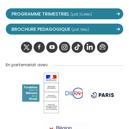
PROGRAMME TRIMESTRIEL
(pdf, 10,4Mo)
BROCHURE PEDAGOGIQUE
(pdf, 6Mo)
twitter
facebook
youtube
instagram
Tik
linkedIn
newslette
tok
En partenariat avec