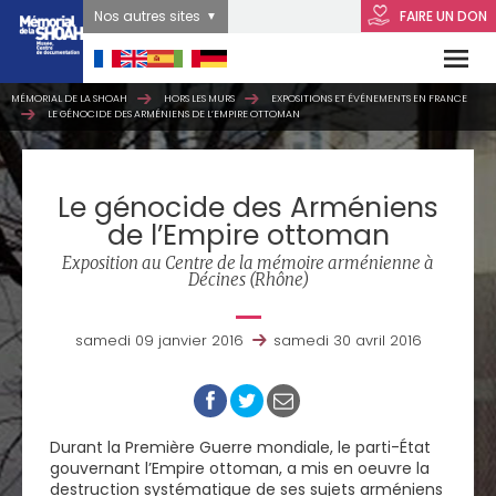
Nos autres sites
FAIRE UN DON
MÉMORIAL DE LA SHOAH
HORS LES MURS
EXPOSITIONS ET ÉVÉNEMENTS EN FRANCE
LE GÉNOCIDE DES ARMÉNIENS DE L’EMPIRE OTTOMAN
Le génocide des Arméniens
de l’Empire ottoman
Exposition au Centre de la mémoire arménienne à
Décines (Rhône)
samedi 09 janvier 2016
samedi 30 avril 2016
Durant la Première Guerre mondiale, le parti-État
gouvernant l’Empire ottoman, a mis en oeuvre la
destruction systématique de ses sujets arméniens