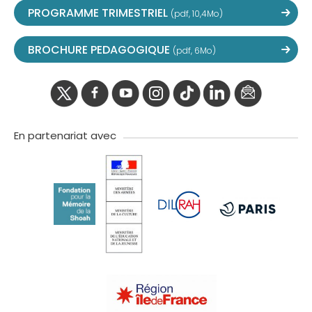
PROGRAMME TRIMESTRIEL
(pdf, 10,4Mo)
BROCHURE PEDAGOGIQUE
(pdf, 6Mo)
twitter
facebook
youtube
instagram
Tik
linkedIn
newslette
tok
En partenariat avec