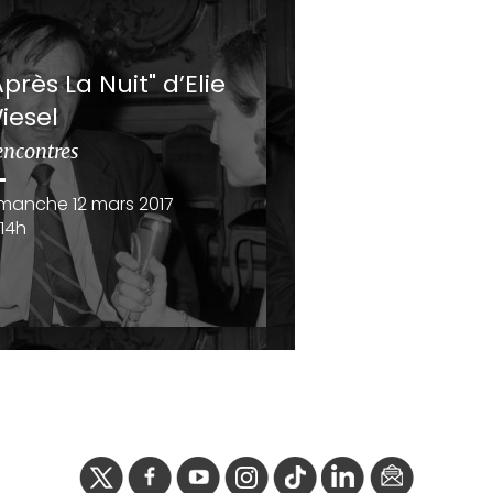
Après La Nuit" d’Elie
iesel
encontres
manche 12 mars 2017
14h