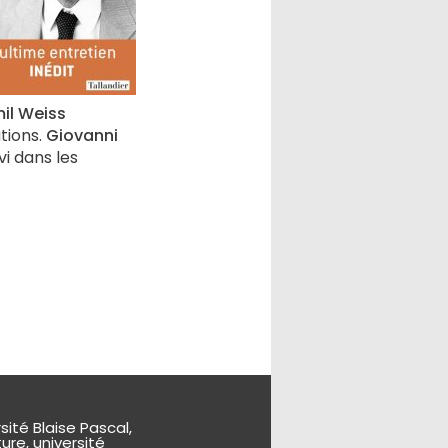
il Weiss
tions.
Giovanni
vi dans les
sité Blaise Pascal,
ure, université