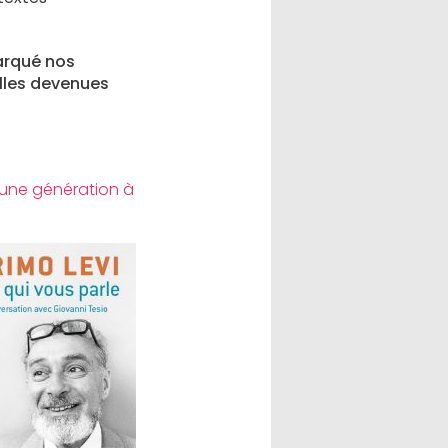
arqué nos
lles devenues
D’une génération à