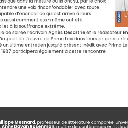
lassique dans la mesure où ils ont su, par le choix
 entendre une voix “inconfondable” avec toute
apable d’énoncer ce qui est arrivé à leurs
s aussi comment eux-même ont été
l et à la souffrance extrême.
e de soirée l’écrivain
Agnès Desarthe
et le réalisateur
Em
l’impact de l’œuvre de Primo Levi dans leurs propres créa
isé un ultime entretien jusqu’à présent inédit avec Primo Le
 1987 participera également à cette rencontre.
hilippe Mesnard
, professeur de littérature comparée, univer
,
Anny Dayan Rosenman
, maître de conférences en littérat