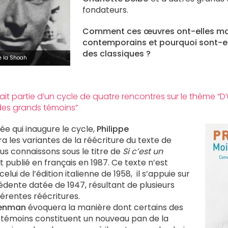
fondateurs.
Comment ces œuvres ont-elles m
contemporains et pourquoi sont-e
des classiques ?
e la Shoah
ait partie d’un cycle de quatre rencontres sur le thème “
re des grands témoins”
rée qui inaugure le cycle,
Philippe
 les variantes de la réécriture du texte de
us connaissons sous le titre de
Si c’est un
et publié en français en 1987. Ce texte n’est
ui de l’édition italienne de 1958, il s’appuie sur
dente datée de 1947, résultant de plusieurs
férentes réécritures.
senman
évoquera la manière dont certains des
 témoins constituent un nouveau pan de la