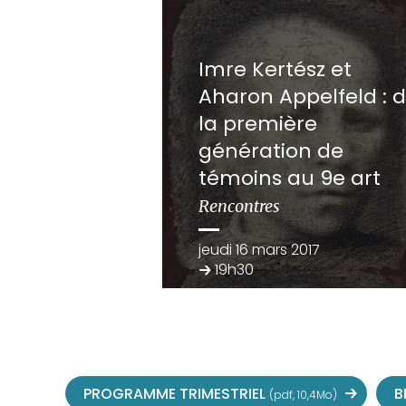
Imre Kertész et
Aharon Appelfeld : 
la première
génération de
témoins au 9e art
Rencontres
jeudi 16 mars 2017
19h30
PROGRAMME TRIMESTRIEL
B
(pdf, 10,4Mo)