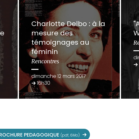
Charlotte Delbo : à la
"
de
mesure des
W
témoignages au
R
féminin
di
Rencontres
dimanche 12 mars 2017
16h30
ROCHURE PEDAGOGIQUE
(pdf, 6Mo)