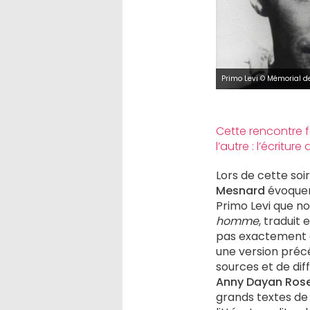
Primo Levi © Mémorial d
Cette rencontre f
l’autre : l’écritu
Lors de cette soi
Mesnard
évoquera
Primo Levi que no
homme
, traduit 
pas exactement cel
une version précé
sources et de dif
Anny Dayan Ro
grands textes de