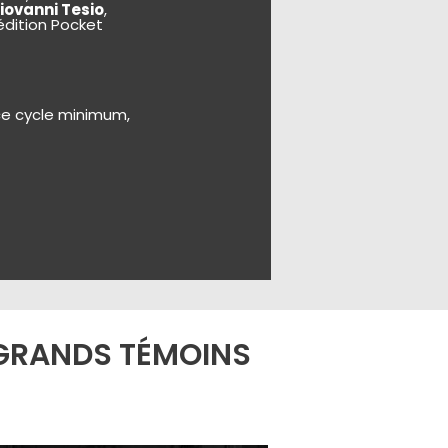
iovanni Tesio
,
dition Pocket
ce cycle minimum,
S GRANDS TÉMOINS