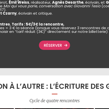
derot,
Emil Weiss
, réalisateur,
Agnès Desarthe
, écrivain, et
G
ge
Moi qui vous parle, conversation avec Giovanni Tesio
(coé
17).
t Czarny
, écrivain et critique.
tres. Tarifs : 5€/3€ la rencontre,
s = 3 € la séance (lorsque vous réservez 3 rencontres de 
isir en “tarif réduit (3€)” directement sur notre billetterie)
RÉSERVER
N À L’AUTRE : L’ÉCRITURE DE
Cycle de quatre rencontres