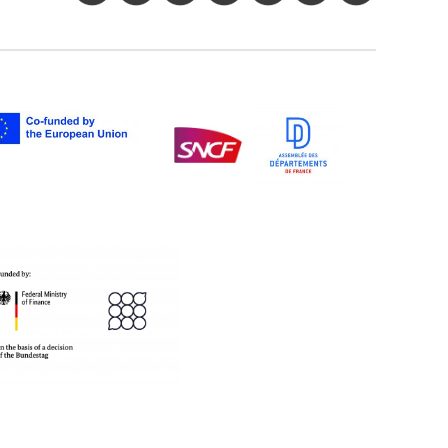
twitter
facebook
youtube
instagram
Tik
linkedIn
newslette
tok