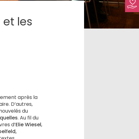
et les
tement après la
aire. D’autres,
enouvelés du
quelles
. Au fil du
vres d’
Elie Wiesel
,
elfeld,
textes