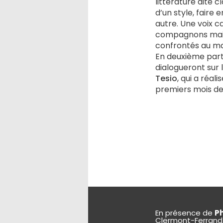
littérature dite c
d’un style, faire
autre. Une voix c
compagnons mai
confrontés au ma
En deuxième parti
dialogueront sur 
Tesio
, qui a réal
premiers mois de
En présence de
P
Clermont-Ferrand