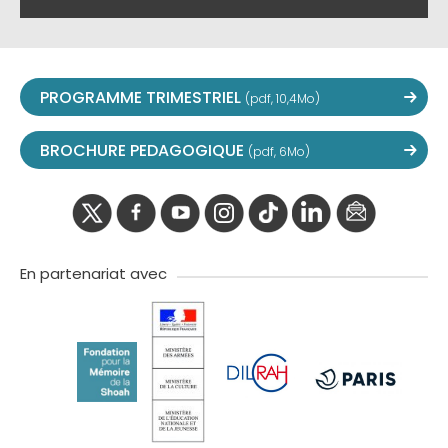
PROGRAMME TRIMESTRIEL
(pdf, 10,4Mo)
BROCHURE PEDAGOGIQUE
(pdf, 6Mo)
twitter
facebook
youtube
instagram
Tik
linkedIn
newslette
tok
En partenariat avec