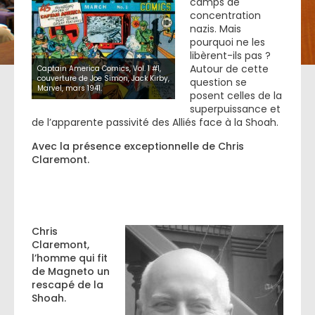
camps de
concentration
nazis. Mais
pourquoi ne les
libèrent-ils pas ?
Autour de cette
Captain America Comics, Vol. 1 #1,
couverture de Joe Simon, Jack Kirby,
question se
Marvel, mars 1941.
posent celles de la
superpuissance et
de l’apparente passivité des Alliés face à la Shoah.
Avec la présence exceptionnelle de Chris
Claremont.
Chris
Claremont,
l’homme qui fit
de Magneto un
rescapé de la
Shoah.