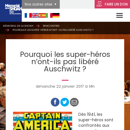
Nos autres sites
FAIRE UN DON
MÉMORIAL DE LA SHOAH
RENCONTRES
POURQUOI LES SUPER-HÉROS N’ONT-ILS PAS LIBÉRÉ AUSCHWITZ ?
Pourquoi les super-héros
n’ont-ils pas libéré
Auschwitz ?
dimanche 22 janvier 2017 à 14h
Dès 1941, les
super-héros sont
confrontés aux