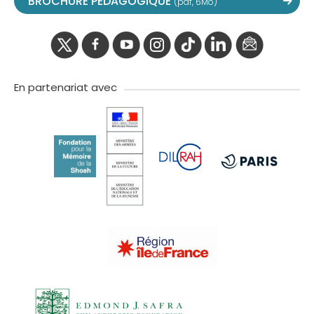
BROCHURE PEDAGOGIQUE
(pdf, 6Mo)
twitter
facebook
youtube
instagram
Tik
linkedIn
newslette
tok
En partenariat avec