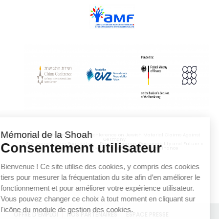
With Assistance from the Conference on Jewish Material Claims Against
Germany
Sponsored by the Foundation « Remembrance, Responsibility and Future »
Supported by the German Federal Ministry of Finance
OFFRE D’EMPLOI
NOS PARTENAIRES
ESPACE PRESSE