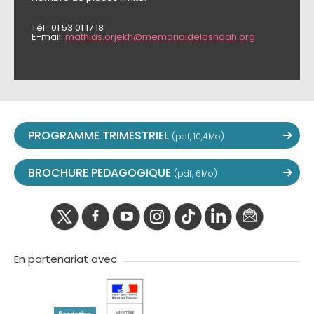
Tél.: 01 53 01 17 18
E-mail:
mathias.orjekh@memorialdelashoah.org
PROGRAMME TRIMESTRIEL
(pdf, 10,4Mo)
BROCHURE PEDAGOGIQUE
(pdf, 6Mo)
twitter
facebook
youtube
instagram
Tik
linkedIn
newslette
tok
En partenariat avec