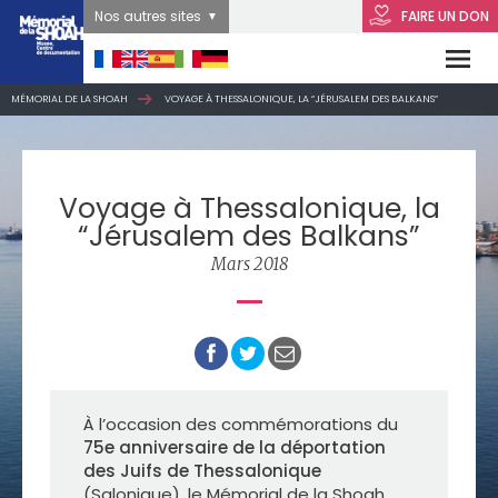
Nos autres sites
FAIRE UN DON
MÉMORIAL DE LA SHOAH
VOYAGE À THESSALONIQUE, LA “JÉRUSALEM DES BALKANS”
Voyage à Thessalonique, la
“Jérusalem des Balkans”
Mars 2018
À l’occasion des commémorations du
75e anniversaire de la déportation
des Juifs de Thessalonique
(Salonique), le Mémorial de la Shoah