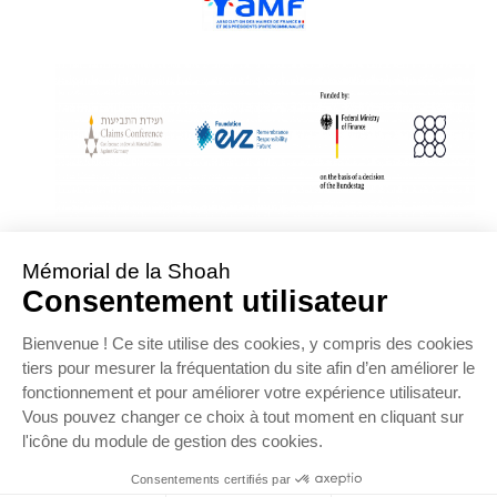
With Assistance from the Conference on Jewish Material Claims Against
Germany
Sponsored by the Foundation « Remembrance, Responsibility and Future »
Supported by the German Federal Ministry of Finance
OFFRE D’EMPLOI
NOS PARTENAIRES
ESPACE PRESSE
MENTIONS LÉGALES
DONNÉES PERSONNELLES
COOKIES
CONTACTEZ-NOUS
PLAN DU SITE