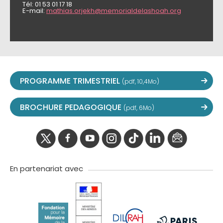
Tél: 01 53 01 17 18
E-mail:
mathias.orjekh@memorialdelashoah.org
PROGRAMME TRIMESTRIEL
(pdf, 10,4Mo)
BROCHURE PEDAGOGIQUE
(pdf, 6Mo)
twitter
facebook
youtube
instagram
Tik
linkedIn
newslette
tok
En partenariat avec