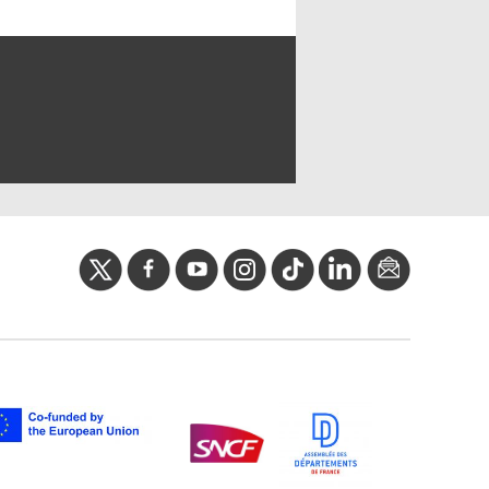
twitter
facebook
youtube
instagram
Tik
linkedIn
newslette
tok