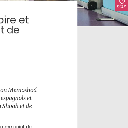
oire et
t de
ation Memoshoá
 espagnols et
la Shoah et de
 comme point de