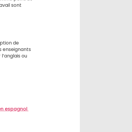
avail sont
eption de
es enseignants
 l’anglais ou
en espagnol