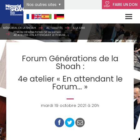
Nos autres sites
FAIRE UN DON
MÉMORIAL DE LA SHOAH
ACTUALITÉS
À LA UNE
FORUM GÉNÉRATIONS DE LA SHOAH :
4E ATELIER « EN ATTENDANT LE FORUM… »
Forum Générations de la
Shoah :
4e atelier « En attendant le
Forum… »
mardi 19 octobre 2021 à 20h