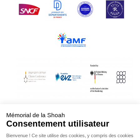
With Assistance from the Conference on Jewish Material Claims Against
Germany
Sponsored by the Foundation « Remembrance, Responsibility and Future »
Supported by the German Federal Ministry of Finance