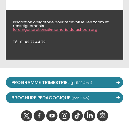
Inscription obligatoire pour recevoir le lien zoom et
renseignements:
forumgenerations@memorialdelashoah.org
Tél: 01 42 77 44 72
PROGRAMME TRIMESTRIEL
(pdf, 10,4Mo)
BROCHURE PEDAGOGIQUE
(pdf, 6Mo)
twitter
facebook
youtube
instagram
Tik
linkedIn
newslette
tok