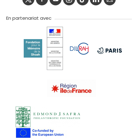
twitter
facebook
youtube
instagram
Tik
linkedIn
newslette
tok
En partenariat avec