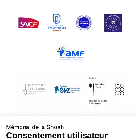
With Assistance from the Conference on Jewish Material Claims Against
Germany
Sponsored by the Foundation « Remembrance, Responsibility and Future »
Supported by the German Federal Ministry of Finance