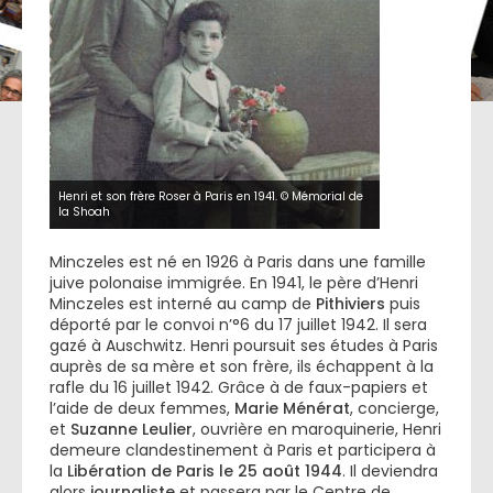
Henri et son frère Roser à Paris en 1941. © Mémorial de
la Shoah
Minczeles est né en 1926 à Paris dans une famille
juive polonaise immigrée. En 1941, le père d’Henri
Minczeles est interné au camp de
Pithiviers
puis
déporté par le convoi n’°6 du 17 juillet 1942. Il sera
gazé à Auschwitz. Henri poursuit ses études à Paris
auprès de sa mère et son frère, ils échappent à la
rafle du 16 juillet 1942. Grâce à de faux-papiers et
l’aide de deux femmes,
Marie Ménérat
, concierge,
et
Suzanne Leulier
, ouvrière en maroquinerie, Henri
demeure clandestinement à Paris et participera à
la
Libération de Paris le 25 août 1944
. Il deviendra
alors
journaliste
et passera par le Centre de