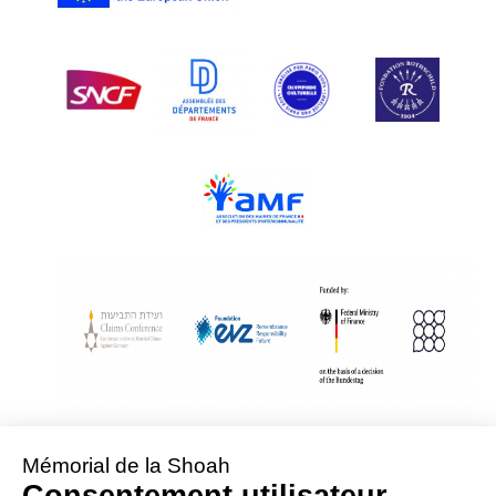
With Assistance from the Conference on Jewish Material Claims Against
Germany
Sponsored by the Foundation « Remembrance, Responsibility and Future »
Supported by the German Federal Ministry of Finance