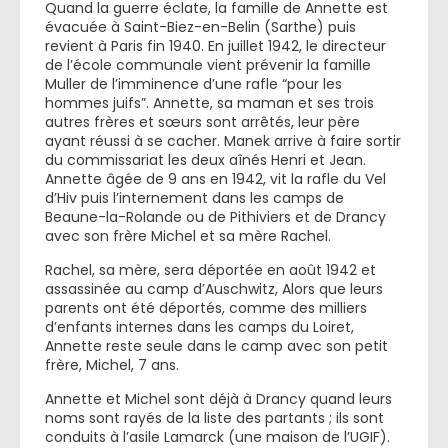
Quand la guerre éclate, la famille de Annette est
évacuée à Saint-Biez-en-Belin (Sarthe) puis
revient à Paris fin 1940. En juillet 1942, le directeur
de l’école communale vient prévenir la famille
Muller de l’imminence d’une rafle “pour les
hommes juifs”. Annette, sa maman et ses trois
autres frères et sœurs sont arrêtés, leur père
ayant réussi à se cacher. Manek arrive à faire sortir
du commissariat les deux aînés Henri et Jean.
Annette âgée de 9 ans en 1942, vit la rafle du Vel
d’Hiv puis l’internement dans les camps de
Beaune-la-Rolande ou de Pithiviers et de Drancy
avec son frère Michel et sa mère Rachel.
Rachel, sa mère, sera déportée en août 1942 et
assassinée au camp d’Auschwitz, Alors que leurs
parents ont été déportés, comme des milliers
d’enfants internes dans les camps du Loiret,
Annette reste seule dans le camp avec son petit
frère, Michel, 7 ans.
Annette et Michel sont déjà à Drancy quand leurs
noms sont rayés de la liste des partants ; ils sont
conduits à l’asile Lamarck (une maison de l’UGIF).