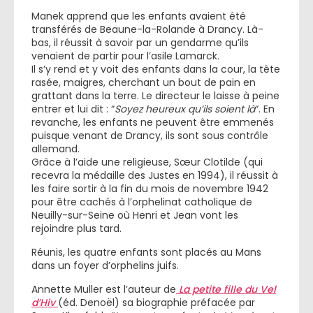
Manek apprend que les enfants avaient été
transférés de Beaune-la-Rolande à Drancy. Là-
bas, il réussit à savoir par un gendarme qu’ils
venaient de partir pour l’asile Lamarck.
Il s’y rend et y voit des enfants dans la cour, la tête
rasée, maigres, cherchant un bout de pain en
grattant dans la terre. Le directeur le laisse à peine
entrer et lui dit : “
Soyez heureux qu’ils soient là
“. En
revanche, les enfants ne peuvent être emmenés
puisque venant de Drancy, ils sont sous contrôle
allemand.
Grâce à l’aide une religieuse, Sœur Clotilde (qui
recevra la médaille des Justes en 1994), il réussit à
les faire sortir à la fin du mois de novembre 1942
pour être cachés à l’orphelinat catholique de
Neuilly-sur-Seine où Henri et Jean vont les
rejoindre plus tard.
Réunis, les quatre enfants sont placés au Mans
dans un foyer d’orphelins juifs.
Annette Muller est l’auteur de
La petite fille du Vel
d’Hiv
(éd. Denoël) sa biographie préfacée par