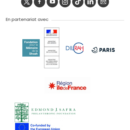
twitter
facebook
youtube
instagram
Tik
linkedIn
newslette
tok
En partenariat avec