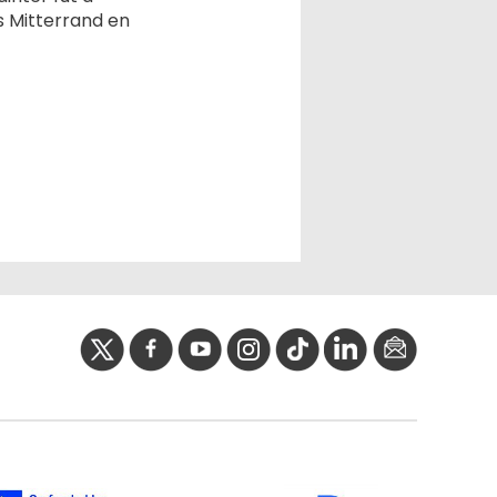
is Mitterrand en
twitter
facebook
youtube
instagram
Tik
linkedIn
newslette
tok