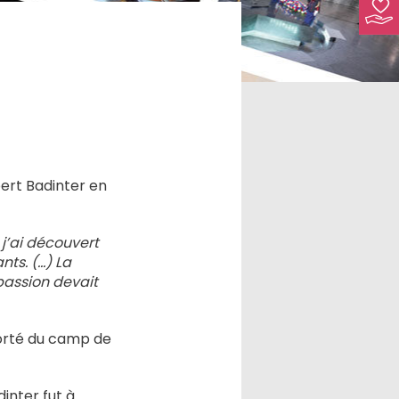
ert Badinter en
 j’ai découvert
ts. (…) La
passion devait
porté du camp de
inter fut à