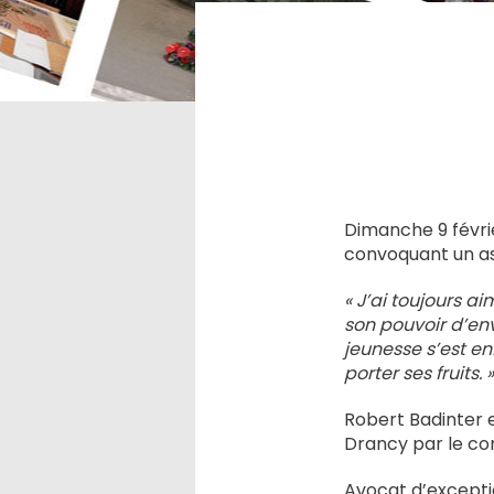
Dimanche 9 févri
convoquant un as
« J’ai toujours a
son pouvoir d’env
jeunesse s’est en
porter ses fruits. »
Robert Badinter e
Drancy par le con
Avocat d’exceptio