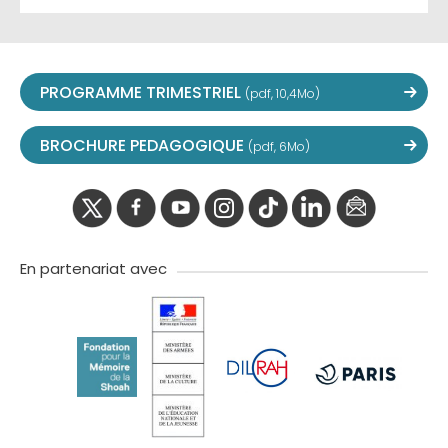
PROGRAMME TRIMESTRIEL
(pdf, 10,4Mo)
BROCHURE PEDAGOGIQUE
(pdf, 6Mo)
twitter
facebook
youtube
instagram
Tik
linkedIn
newslette
tok
En partenariat avec