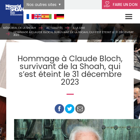
Nos autres sites
FAIRE UN DON
MÉMORIAL DE LA SHOAH
ACTUALITÉS
À LA UNE
HOMMAGE À CLAUDE BLOCH, SURVIVANT DE LA SHOAH, QUI S’EST ÉTEINT LE 31 DÉCEMBRE
2023
Hommage à Claude Bloch,
survivant de la Shoah, qui
s’est éteint le 31 décembre
2023