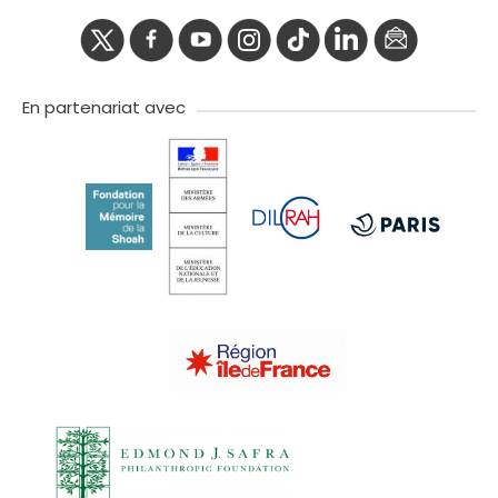
twitter
facebook
youtube
instagram
Tik
linkedIn
newslette
tok
En partenariat avec