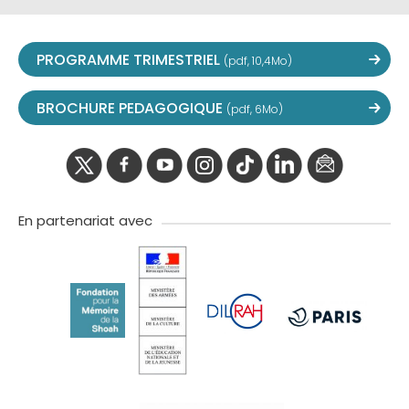
PROGRAMME TRIMESTRIEL
(pdf, 10,4Mo)
BROCHURE PEDAGOGIQUE
(pdf, 6Mo)
twitter
facebook
youtube
instagram
Tik
linkedIn
newslette
tok
En partenariat avec