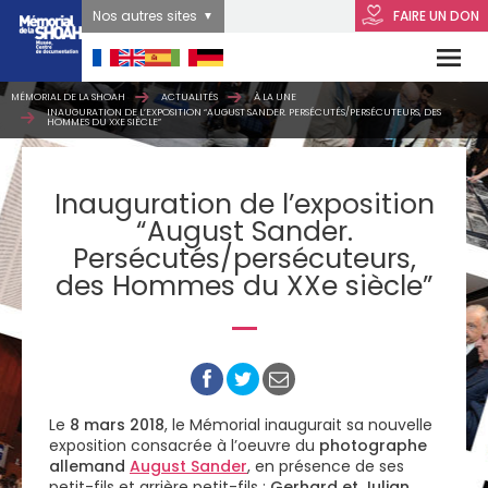
Nos autres sites
FAIRE UN DON
MÉMORIAL DE LA SHOAH
ACTUALITÉS
À LA UNE
INAUGURATION DE L’EXPOSITION “AUGUST SANDER. PERSÉCUTÉS/PERSÉCUTEURS, DES
HOMMES DU XXE SIÈCLE”
Inauguration de l’exposition
“August Sander.
Persécutés/persécuteurs,
des Hommes du XXe siècle”
Le
8 mars 2018
, le Mémorial inaugurait sa nouvelle
exposition consacrée à l’oeuvre du
photographe
allemand
August Sander
, en présence de ses
petit-fils et arrière petit-fils :
Gerhard et Julian