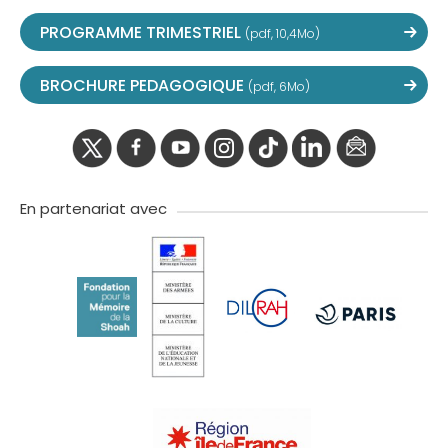
PROGRAMME TRIMESTRIEL
(pdf, 10,4Mo)
BROCHURE PEDAGOGIQUE
(pdf, 6Mo)
twitter
facebook
youtube
instagram
Tik
linkedIn
newslette
tok
En partenariat avec