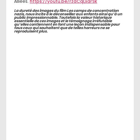
Alliées.
https://youtu.be/rzaCqLxarSk
La dureté des images du film Les camps de concentration
nazis, nous incite à le déconseiller aux enfants ainsi qu’à un
public impressionnable. Toutefois la valeur historique
essentielle de ces images et le témoignage irréfutable
qu’elles contiennent en font une leçon indispensable pour
tous ceux qui souhaitent que de telles horreurs ne se
reproduisent plus.