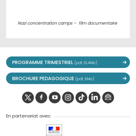
Nazi concentration camps – film documentaire
PROGRAMME TRIMESTRIEL
(pdf, 10,4Mo)
BROCHURE PEDAGOGIQUE
(pdf, 6Mo)
twitter
facebook
youtube
instagram
Tik
linkedIn
newslette
tok
En partenariat avec