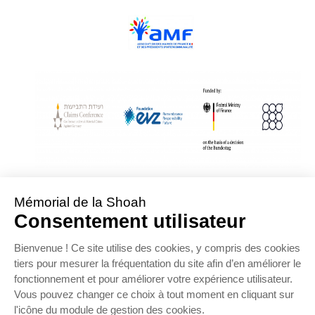
With Assistance from the Conference on Jewish Material Claims Against
Germany
Sponsored by the Foundation « Remembrance, Responsibility and Future »
Supported by the German Federal Ministry of Finance