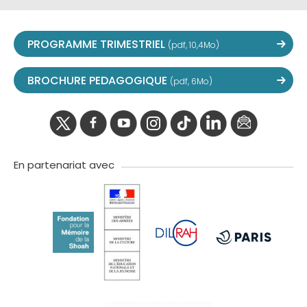
PROGRAMME TRIMESTRIEL
(pdf, 10,4Mo)
BROCHURE PEDAGOGIQUE
(pdf, 6Mo)
twitter
facebook
youtube
instagram
Tik
linkedIn
newslette
tok
En partenariat avec