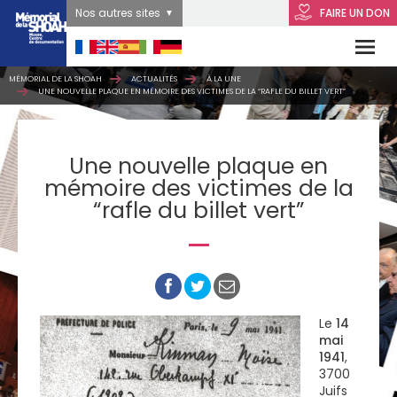
Nos autres sites
FAIRE UN DON
MÉMORIAL DE LA SHOAH
ACTUALITÉS
À LA UNE
UNE NOUVELLE PLAQUE EN MÉMOIRE DES VICTIMES DE LA “RAFLE DU BILLET VERT”
Une nouvelle plaque en
mémoire des victimes de la
“rafle du billet vert”
Le
14
mai
1941
,
3700
Juifs